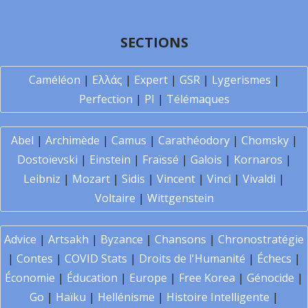
SECTIONS
Caméléon
|
Ελλάς
|
Expert
|
GSR
|
Lygerismes
|
Perfection
|
PI
|
Télémaques
Abel
|
Archimède
|
Camus
|
Carathéodory
|
Chomsky
|
Dostoïevski
|
Einstein
|
Fraïssé
|
Galois
|
Kornaros
|
Leibniz
|
Mozart
|
Sidis
|
Vincent
|
Vinci
|
Vivaldi
|
Voltaire
|
Wittgenstein
Advice
|
Artsakh
|
Byzance
|
Chansons
|
Chronostratégie
|
Contes
|
COVID Stats
|
Droits de l'Humanité
|
Échecs
|
Économie
|
Éducation
|
Europe
|
Free Korea
|
Génocide
|
Go
|
Haïku
|
Hellénisme
|
Histoire Intelligente
|