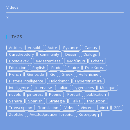
Videos
X
TAGS
Articles
Artsakh
Autre
Byzance
Camus
Caratheodory
community
Dessin
Dialogs
Dostoievski
e-Masterclass
e-Μάθημα
Echecs
Education
English
Etude
Feutre
Free Korea
French
Genocide
Go
Greek
Hellenisme
Histoire Intelligente
Holodomor
Hyperstructure
Intelligence
Interview
Italian
lygerismes
Musique
novels
pinterest
Poems
Portrait
publication
Sahara
Spanish
Strategie
Talks
Traduction
Transcription
Translation
Video
Vincent
Vinci
ZEE
Zeolithe
Αναβαθμισμένη Ιστορία
Καταγραφή