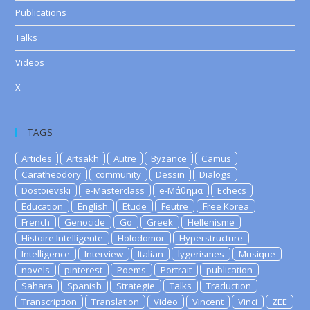
Publications
Talks
Videos
X
TAGS
Articles
Artsakh
Autre
Byzance
Camus
Caratheodory
community
Dessin
Dialogs
Dostoievski
e-Masterclass
e-Μάθημα
Echecs
Education
English
Etude
Feutre
Free Korea
French
Genocide
Go
Greek
Hellenisme
Histoire Intelligente
Holodomor
Hyperstructure
Intelligence
Interview
Italian
lygerismes
Musique
novels
pinterest
Poems
Portrait
publication
Sahara
Spanish
Strategie
Talks
Traduction
Transcription
Translation
Video
Vincent
Vinci
ZEE