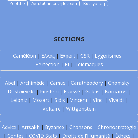
Zeolithe
Αναβαθμισμένη Ιστορία
Καταγραφή
SECTIONS
Caméléon
|
Ελλάς
|
Expert
|
GSR
|
Lygerismes
|
Perfection
|
PI
|
Télémaques
Abel
|
Archimède
|
Camus
|
Carathéodory
|
Chomsky
|
Dostoïevski
|
Einstein
|
Fraïssé
|
Galois
|
Kornaros
|
Leibniz
|
Mozart
|
Sidis
|
Vincent
|
Vinci
|
Vivaldi
|
Voltaire
|
Wittgenstein
Advice
|
Artsakh
|
Byzance
|
Chansons
|
Chronostratégie
|
Contes
|
COVID Stats
|
Droits de l'Humanité
|
Échecs
|