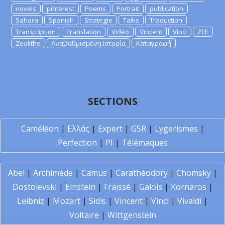
novels
pinterest
Poems
Portrait
publication
Sahara
Spanish
Strategie
Talks
Traduction
Transcription
Translation
Video
Vincent
Vinci
ZEE
Zeolithe
Αναβαθμισμένη Ιστορία
Καταγραφή
SECTIONS
Caméléon
|
Ελλάς
|
Expert
|
GSR
|
Lygerismes
|
Perfection
|
PI
|
Télémaques
Abel
|
Archimède
|
Camus
|
Carathéodory
|
Chomsky
|
Dostoïevski
|
Einstein
|
Fraïssé
|
Galois
|
Kornaros
|
Leibniz
|
Mozart
|
Sidis
|
Vincent
|
Vinci
|
Vivaldi
|
Voltaire
|
Wittgenstein