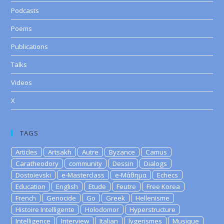
Podcasts
Poems
Publications
Talks
Videos
X
TAGS
Articles
Artsakh
Autre
Byzance
Camus
Caratheodory
community
Dessin
Dialogs
Dostoievski
e-Masterclass
e-Μάθημα
Echecs
Education
English
Etude
Feutre
Free Korea
French
Genocide
Go
Greek
Hellenisme
Histoire Intelligente
Holodomor
Hyperstructure
Intelligence
Interview
Italian
lygerismes
Musique