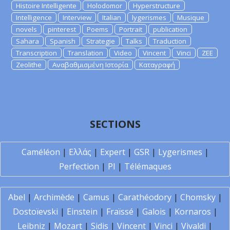
Histoire Intelligente
Holodomor
Hyperstructure
Intelligence
Interview
Italian
lygerismes
Musique
novels
pinterest
Poems
Portrait
publication
Sahara
Spanish
Strategie
Talks
Traduction
Transcription
Translation
Video
Vincent
Vinci
ZEE
Zeolithe
Αναβαθμισμένη Ιστορία
Καταγραφή
SECTIONS
Caméléon
|
Ελλάς
|
Expert
|
GSR
|
Lygerismes
|
Perfection
|
PI
|
Télémaques
Abel
|
Archimède
|
Camus
|
Carathéodory
|
Chomsky
|
Dostoïevski
|
Einstein
|
Fraïssé
|
Galois
|
Kornaros
|
Leibniz
|
Mozart
|
Sidis
|
Vincent
|
Vinci
|
Vivaldi
|