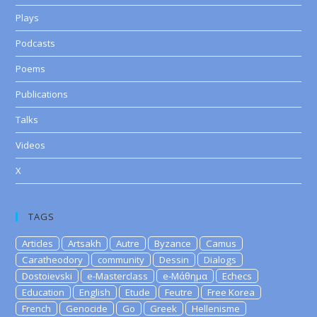
Plays
Podcasts
Poems
Publications
Talks
Videos
X
TAGS
Articles
Artsakh
Autre
Byzance
Camus
Caratheodory
community
Dessin
Dialogs
Dostoievski
e-Masterclass
e-Μάθημα
Echecs
Education
English
Etude
Feutre
Free Korea
French
Genocide
Go
Greek
Hellenisme