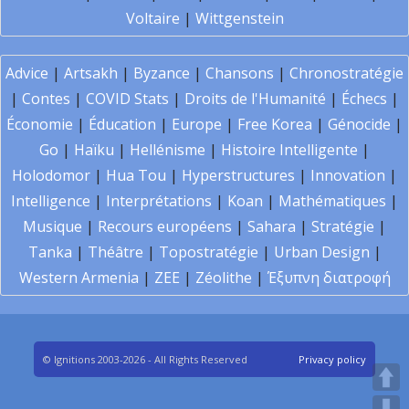
Voltaire
|
Wittgenstein
Advice
|
Artsakh
|
Byzance
|
Chansons
|
Chronostratégie
|
Contes
|
COVID Stats
|
Droits de l'Humanité
|
Échecs
|
Économie
|
Éducation
|
Europe
|
Free Korea
|
Génocide
|
Go
|
Haïku
|
Hellénisme
|
Histoire Intelligente
|
Holodomor
|
Hua Tou
|
Hyperstructures
|
Innovation
|
Intelligence
|
Interprétations
|
Koan
|
Mathématiques
|
Musique
|
Recours européens
|
Sahara
|
Stratégie
|
Tanka
|
Théâtre
|
Topostratégie
|
Urban Design
|
Western Armenia
|
ZEE
|
Zéolithe
|
Έξυπνη διατροφή
© Ignitions 2003-2026 - All Rights Reserved
Privacy policy