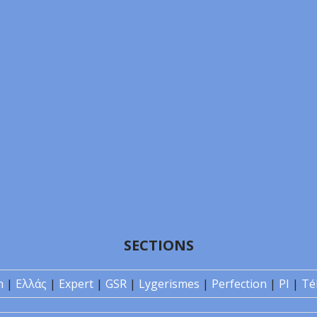
SECTIONS
n
|
Ελλάς
|
Expert
|
GSR
|
Lygerismes
|
Perfection
|
PI
|
Té