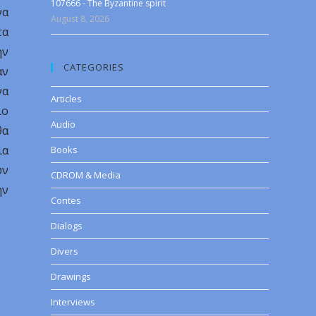
107666 - The Byzantine spirit
να
August 8, 2026
τα
ην
CATEGORIES
αν
να
Articles
ιο
Audio
θα
ια
Books
ων
CDROM & Media
ην
Contes
Dialogs
Divers
Drawings
Interviews