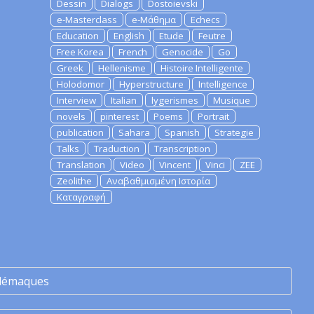
Dessin
Dialogs
Dostoievski
e-Masterclass
e-Μάθημα
Echecs
Education
English
Etude
Feutre
Free Korea
French
Genocide
Go
Greek
Hellenisme
Histoire Intelligente
Holodomor
Hyperstructure
Intelligence
Interview
Italian
lygerismes
Musique
novels
pinterest
Poems
Portrait
publication
Sahara
Spanish
Strategie
Talks
Traduction
Transcription
Translation
Video
Vincent
Vinci
ZEE
Zeolithe
Αναβαθμισμένη Ιστορία
Καταγραφή
lémaques