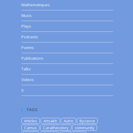
Mathematiques
Music
Plays
Podcasts
Poems
Publications
Talks
Videos
X
TAGS
Articles
Artsakh
Autre
Byzance
Camus
Caratheodory
community