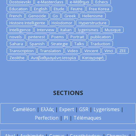
Dostoievski
e-Masterclass
e-Μάθημα
Echecs
Education
English
Etude
Feutre
Free Korea
French
Genocide
Go
Greek
Hellenisme
Histoire Intelligente
Holodomor
Hyperstructure
Intelligence
Interview
Italian
lygerismes
Musique
novels
pinterest
Poems
Portrait
publication
Sahara
Spanish
Strategie
Talks
Traduction
Transcription
Translation
Video
Vincent
Vinci
ZEE
Zeolithe
Αναβαθμισμένη Ιστορία
Καταγραφή
SECTIONS
Caméléon
|
Ελλάς
|
Expert
|
GSR
|
Lygerismes
|
Perfection
|
PI
|
Télémaques