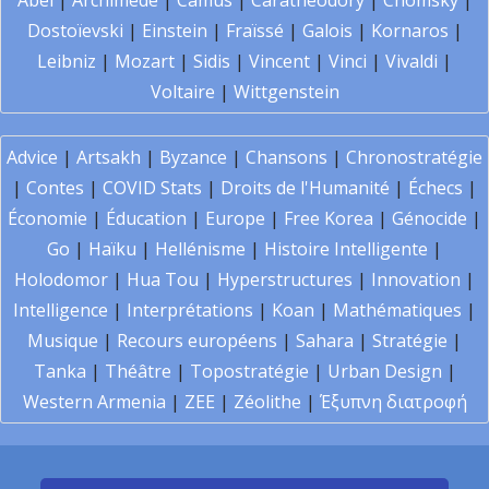
Abel
|
Archimède
|
Camus
|
Carathéodory
|
Chomsky
|
Dostoïevski
|
Einstein
|
Fraïssé
|
Galois
|
Kornaros
|
Leibniz
|
Mozart
|
Sidis
|
Vincent
|
Vinci
|
Vivaldi
|
Voltaire
|
Wittgenstein
Advice
|
Artsakh
|
Byzance
|
Chansons
|
Chronostratégie
|
Contes
|
COVID Stats
|
Droits de l'Humanité
|
Échecs
|
Économie
|
Éducation
|
Europe
|
Free Korea
|
Génocide
|
Go
|
Haïku
|
Hellénisme
|
Histoire Intelligente
|
Holodomor
|
Hua Tou
|
Hyperstructures
|
Innovation
|
Intelligence
|
Interprétations
|
Koan
|
Mathématiques
|
Musique
|
Recours européens
|
Sahara
|
Stratégie
|
Tanka
|
Théâtre
|
Topostratégie
|
Urban Design
|
Western Armenia
|
ZEE
|
Zéolithe
|
Έξυπνη διατροφή