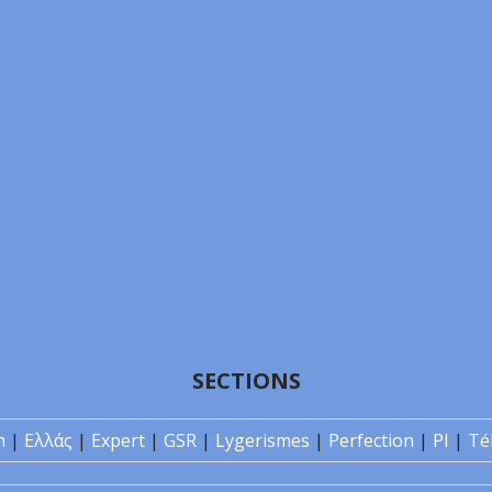
SECTIONS
n
|
Ελλάς
|
Expert
|
GSR
|
Lygerismes
|
Perfection
|
PI
|
Té