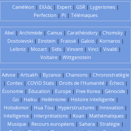
Caméléon
|
Ελλάς
|
Expert
|
GSR
|
Lygerismes
|
Perfection
|
PI
|
Télémaques
Abel
|
Archimède
|
Camus
|
Carathéodory
|
Chomsky
|
Dostoïevski
|
Einstein
|
Fraïssé
|
Galois
|
Kornaros
|
Leibniz
|
Mozart
|
Sidis
|
Vincent
|
Vinci
|
Vivaldi
|
Voltaire
|
Wittgenstein
Advice
|
Artsakh
|
Byzance
|
Chansons
|
Chronostratégie
|
Contes
|
COVID Stats
|
Droits de l'Humanité
|
Échecs
|
Économie
|
Éducation
|
Europe
|
Free Korea
|
Génocide
|
Go
|
Haïku
|
Hellénisme
|
Histoire Intelligente
|
Holodomor
|
Hua Tou
|
Hyperstructures
|
Innovation
|
Intelligence
|
Interprétations
|
Koan
|
Mathématiques
|
Musique
|
Recours européens
|
Sahara
|
Stratégie
|