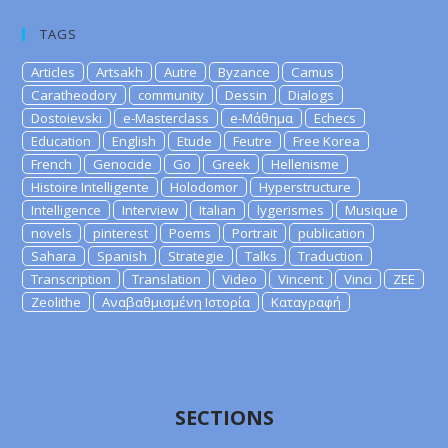
TAGS
Articles
Artsakh
Autre
Byzance
Camus
Caratheodory
community
Dessin
Dialogs
Dostoievski
e-Masterclass
e-Μάθημα
Echecs
Education
English
Etude
Feutre
Free Korea
French
Genocide
Go
Greek
Hellenisme
Histoire Intelligente
Holodomor
Hyperstructure
Intelligence
Interview
Italian
lygerismes
Musique
novels
pinterest
Poems
Portrait
publication
Sahara
Spanish
Strategie
Talks
Traduction
Transcription
Translation
Video
Vincent
Vinci
ZEE
Zeolithe
Αναβαθμισμένη Ιστορία
Καταγραφή
SECTIONS