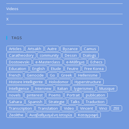
Videos
X
TAGS
Articles
Artsakh
Autre
Byzance
Camus
Caratheodory
community
Dessin
Dialogs
Dostoievski
e-Masterclass
e-Μάθημα
Echecs
Education
English
Etude
Feutre
Free Korea
French
Genocide
Go
Greek
Hellenisme
Histoire Intelligente
Holodomor
Hyperstructure
Intelligence
Interview
Italian
lygerismes
Musique
novels
pinterest
Poems
Portrait
publication
Sahara
Spanish
Strategie
Talks
Traduction
Transcription
Translation
Video
Vincent
Vinci
ZEE
Zeolithe
Αναβαθμισμένη Ιστορία
Καταγραφή