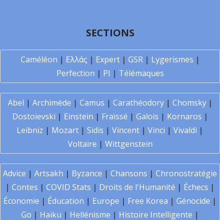
SECTIONS
Caméléon
|
Ελλάς
|
Expert
|
GSR
|
Lygerismes
|
Perfection
|
PI
|
Télémaques
Abel
|
Archimède
|
Camus
|
Carathéodory
|
Chomsky
|
Dostoïevski
|
Einstein
|
Fraïssé
|
Galois
|
Kornaros
|
Leibniz
|
Mozart
|
Sidis
|
Vincent
|
Vinci
|
Vivaldi
|
Voltaire
|
Wittgenstein
Advice
|
Artsakh
|
Byzance
|
Chansons
|
Chronostratégie
|
Contes
|
COVID Stats
|
Droits de l'Humanité
|
Échecs
|
Économie
|
Éducation
|
Europe
|
Free Korea
|
Génocide
|
Go
|
Haïku
|
Hellénisme
|
Histoire Intelligente
|