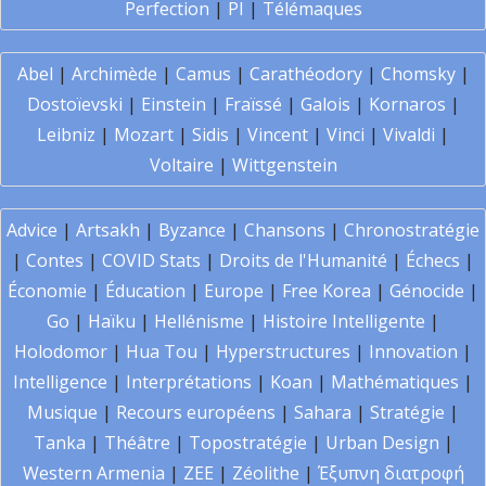
Perfection
|
PI
|
Télémaques
Abel
|
Archimède
|
Camus
|
Carathéodory
|
Chomsky
|
Dostoïevski
|
Einstein
|
Fraïssé
|
Galois
|
Kornaros
|
Leibniz
|
Mozart
|
Sidis
|
Vincent
|
Vinci
|
Vivaldi
|
Voltaire
|
Wittgenstein
Advice
|
Artsakh
|
Byzance
|
Chansons
|
Chronostratégie
|
Contes
|
COVID Stats
|
Droits de l'Humanité
|
Échecs
|
Économie
|
Éducation
|
Europe
|
Free Korea
|
Génocide
|
Go
|
Haïku
|
Hellénisme
|
Histoire Intelligente
|
Holodomor
|
Hua Tou
|
Hyperstructures
|
Innovation
|
Intelligence
|
Interprétations
|
Koan
|
Mathématiques
|
Musique
|
Recours européens
|
Sahara
|
Stratégie
|
Tanka
|
Théâtre
|
Topostratégie
|
Urban Design
|
Western Armenia
|
ZEE
|
Zéolithe
|
Έξυπνη διατροφή