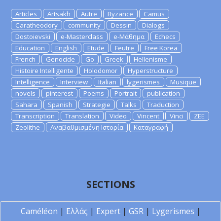
Articles
Artsakh
Autre
Byzance
Camus
Caratheodory
community
Dessin
Dialogs
Dostoievski
e-Masterclass
e-Μάθημα
Echecs
Education
English
Etude
Feutre
Free Korea
French
Genocide
Go
Greek
Hellenisme
Histoire Intelligente
Holodomor
Hyperstructure
Intelligence
Interview
Italian
lygerismes
Musique
novels
pinterest
Poems
Portrait
publication
Sahara
Spanish
Strategie
Talks
Traduction
Transcription
Translation
Video
Vincent
Vinci
ZEE
Zeolithe
Αναβαθμισμένη Ιστορία
Καταγραφή
SECTIONS
Caméléon
|
Ελλάς
|
Expert
|
GSR
|
Lygerismes
|