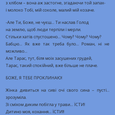
з хлібом – вона аж застогне, згадаючи той запах-
і молоко Тобі, мій соколе, малий мій козаче.
-Але Ти, Боже, не чуєш… Ти наслав Голод
на землю, щоб люди терпіли і мерли.
Стільки хатів спустошено… Чому? Чому? Чому?
Бабцю… Як вже так треба було… Роман, ні не
можливо…
Але Тарас, тут, біля моїх засушених грудей,
Тарас, такий спокійний, вже більше не плаче.
БОЖЕ, Я ТЕБЕ ПРОКЛИНАЮ!
Жінка дивиться на сиві очі свого сина – пусті…
зрозуміла.
Зі сміхом диким побігла у трави… ЇСТИ!
Дитино моя, кохання… ЇСТИ!!