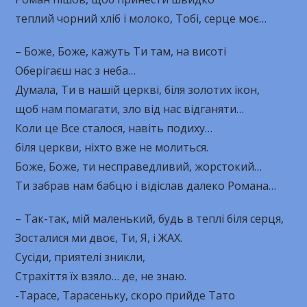
теплий чорний хліб і молоко, Тобі, серце моє…
– Боже, Боже, кажуть Ти там, на висоті
Оберігаєш нас з неба…
Думала, Ти в нашій церкві, біля золотих ікон,
щоб нам помагати, зло від нас відганяти…
Коли це Все сталося, навіть подиху…
біля церкви, ніхто вже не молиться.
Боже, Боже, ти несправедливий, жорстокий…
Ти забрав нам бабцю і відіслав далеко Романа…
– Так-так, мій маленький, будь в теплі біля серця,
Зосталися ми двоє, Ти, Я, і ЖАХ.
Сусіди, приятелі зникли,
Страхіття їх взяло… де, не знаю.
-Тарасе, Тарасеньку, скоро прийде Тато