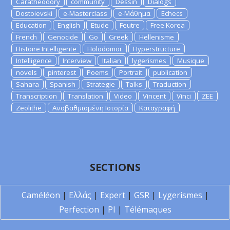
Caratheodory
community
Dessin
Dialogs
Dostoievski
e-Masterclass
e-Μάθημα
Echecs
Education
English
Etude
Feutre
Free Korea
French
Genocide
Go
Greek
Hellenisme
Histoire Intelligente
Holodomor
Hyperstructure
Intelligence
Interview
Italian
lygerismes
Musique
novels
pinterest
Poems
Portrait
publication
Sahara
Spanish
Strategie
Talks
Traduction
Transcription
Translation
Video
Vincent
Vinci
ZEE
Zeolithe
Αναβαθμισμένη Ιστορία
Καταγραφή
SECTIONS
Caméléon
|
Ελλάς
|
Expert
|
GSR
|
Lygerismes
|
Perfection
|
PI
|
Télémaques