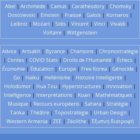
Abel
|
Archimède
|
Camus
|
Carathéodory
|
Chomsky
|
Dostoïevski
|
Einstein
|
Fraïssé
|
Galois
|
Kornaros
|
Leibniz
|
Mozart
|
Sidis
|
Vincent
|
Vinci
|
Vivaldi
|
Voltaire
|
Wittgenstein
Advice
|
Artsakh
|
Byzance
|
Chansons
|
Chronostratégie
|
Contes
|
COVID Stats
|
Droits de l'Humanité
|
Échecs
|
Économie
|
Éducation
|
Europe
|
Free Korea
|
Génocide
|
Go
|
Haïku
|
Hellénisme
|
Histoire Intelligente
|
Holodomor
|
Hua Tou
|
Hyperstructures
|
Innovation
|
Intelligence
|
Interprétations
|
Koan
|
Mathématiques
|
Musique
|
Recours européens
|
Sahara
|
Stratégie
|
Tanka
|
Théâtre
|
Topostratégie
|
Urban Design
|
Western Armenia
|
ZEE
|
Zéolithe
|
Έξυπνη διατροφή