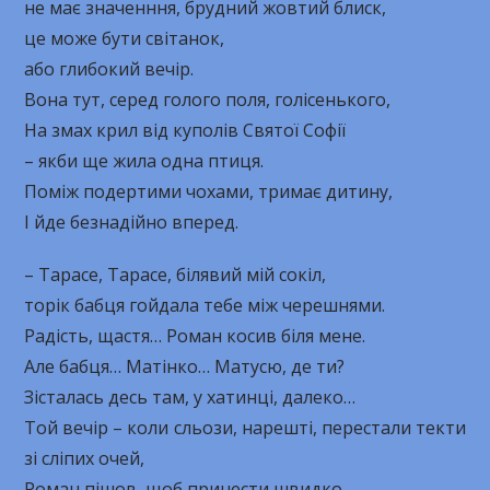
не має значенння, брудний жовтий блиск,
це може бути світанок,
або глибокий вечір.
Вона тут, серед голого поля, голісенького,
На змах крил від куполів Святої Софії
– якби ще жила одна птиця.
Поміж подертими чохами, тримає дитину,
І йде безнадійно вперед.
– Тарасе, Тарасе, білявий мій сокіл,
торік бабця гойдала тебе між черешнями.
Радість, щастя… Роман косив біля мене.
Але бабця… Матінко… Матусю, де ти?
Зісталась десь там, у хатинці, далеко…
Той вечір – коли сльози, нарешті, перестали текти
зі сліпих очей,
Роман пішов, щоб принести швидко