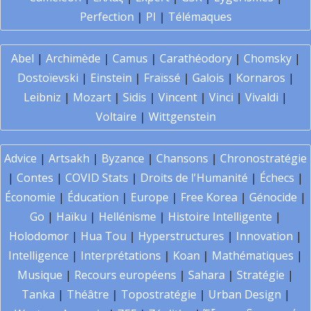
Perfection
|
PI
|
Télémaques
Abel
|
Archimède
|
Camus
|
Carathéodory
|
Chomsky
|
Dostoïevski
|
Einstein
|
Fraïssé
|
Galois
|
Kornaros
|
Leibniz
|
Mozart
|
Sidis
|
Vincent
|
Vinci
|
Vivaldi
|
Voltaire
|
Wittgenstein
Advice
|
Artsakh
|
Byzance
|
Chansons
|
Chronostratégie
|
Contes
|
COVID Stats
|
Droits de l'Humanité
|
Échecs
|
Économie
|
Éducation
|
Europe
|
Free Korea
|
Génocide
|
Go
|
Haïku
|
Hellénisme
|
Histoire Intelligente
|
Holodomor
|
Hua Tou
|
Hyperstructures
|
Innovation
|
Intelligence
|
Interprétations
|
Koan
|
Mathématiques
|
Musique
|
Recours européens
|
Sahara
|
Stratégie
|
Tanka
|
Théâtre
|
Topostratégie
|
Urban Design
|