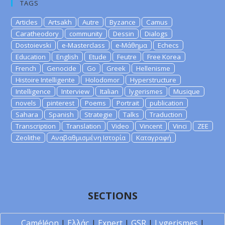
TAGS
Articles
Artsakh
Autre
Byzance
Camus
Caratheodory
community
Dessin
Dialogs
Dostoievski
e-Masterclass
e-Μάθημα
Echecs
Education
English
Etude
Feutre
Free Korea
French
Genocide
Go
Greek
Hellenisme
Histoire Intelligente
Holodomor
Hyperstructure
Intelligence
Interview
Italian
lygerismes
Musique
novels
pinterest
Poems
Portrait
publication
Sahara
Spanish
Strategie
Talks
Traduction
Transcription
Translation
Video
Vincent
Vinci
ZEE
Zeolithe
Αναβαθμισμένη Ιστορία
Καταγραφή
SECTIONS
Caméléon
|
Ελλάς
|
Expert
|
GSR
|
Lygerismes
|