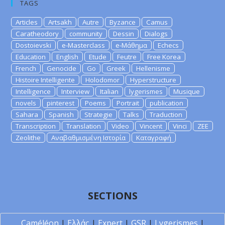
TAGS
Articles
Artsakh
Autre
Byzance
Camus
Caratheodory
community
Dessin
Dialogs
Dostoievski
e-Masterclass
e-Μάθημα
Echecs
Education
English
Etude
Feutre
Free Korea
French
Genocide
Go
Greek
Hellenisme
Histoire Intelligente
Holodomor
Hyperstructure
Intelligence
Interview
Italian
lygerismes
Musique
novels
pinterest
Poems
Portrait
publication
Sahara
Spanish
Strategie
Talks
Traduction
Transcription
Translation
Video
Vincent
Vinci
ZEE
Zeolithe
Αναβαθμισμένη Ιστορία
Καταγραφή
SECTIONS
Caméléon
|
Ελλάς
|
Expert
|
GSR
|
Lygerismes
|