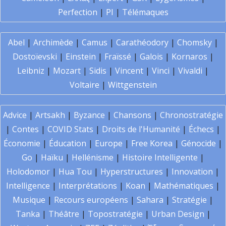
Perfection
|
PI
|
Télémaques
Abel
|
Archimède
|
Camus
|
Carathéodory
|
Chomsky
|
Dostoïevski
|
Einstein
|
Fraïssé
|
Galois
|
Kornaros
|
Leibniz
|
Mozart
|
Sidis
|
Vincent
|
Vinci
|
Vivaldi
|
Voltaire
|
Wittgenstein
Advice
|
Artsakh
|
Byzance
|
Chansons
|
Chronostratégie
|
Contes
|
COVID Stats
|
Droits de l'Humanité
|
Échecs
|
Économie
|
Éducation
|
Europe
|
Free Korea
|
Génocide
|
Go
|
Haïku
|
Hellénisme
|
Histoire Intelligente
|
Holodomor
|
Hua Tou
|
Hyperstructures
|
Innovation
|
Intelligence
|
Interprétations
|
Koan
|
Mathématiques
|
Musique
|
Recours européens
|
Sahara
|
Stratégie
|
Tanka
|
Théâtre
|
Topostratégie
|
Urban Design
|