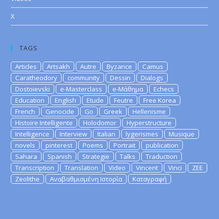
X
TAGS
Articles
Artsakh
Autre
Byzance
Camus
Caratheodory
community
Dessin
Dialogs
Dostoievski
e-Masterclass
e-Μάθημα
Echecs
Education
English
Etude
Feutre
Free Korea
French
Genocide
Go
Greek
Hellenisme
Histoire Intelligente
Holodomor
Hyperstructure
Intelligence
Interview
Italian
lygerismes
Musique
novels
pinterest
Poems
Portrait
publication
Sahara
Spanish
Strategie
Talks
Traduction
Transcription
Translation
Video
Vincent
Vinci
ZEE
Zeolithe
Αναβαθμισμένη Ιστορία
Καταγραφή