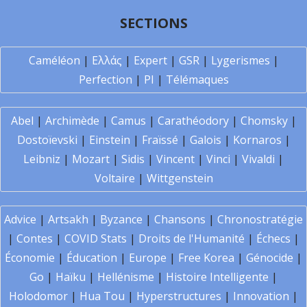
SECTIONS
Caméléon
|
Ελλάς
|
Expert
|
GSR
|
Lygerismes
|
Perfection
|
PI
|
Télémaques
Abel
|
Archimède
|
Camus
|
Carathéodory
|
Chomsky
|
Dostoïevski
|
Einstein
|
Fraïssé
|
Galois
|
Kornaros
|
Leibniz
|
Mozart
|
Sidis
|
Vincent
|
Vinci
|
Vivaldi
|
Voltaire
|
Wittgenstein
Advice
|
Artsakh
|
Byzance
|
Chansons
|
Chronostratégie
|
Contes
|
COVID Stats
|
Droits de l'Humanité
|
Échecs
|
Économie
|
Éducation
|
Europe
|
Free Korea
|
Génocide
|
Go
|
Haïku
|
Hellénisme
|
Histoire Intelligente
|
Holodomor
|
Hua Tou
|
Hyperstructures
|
Innovation
|