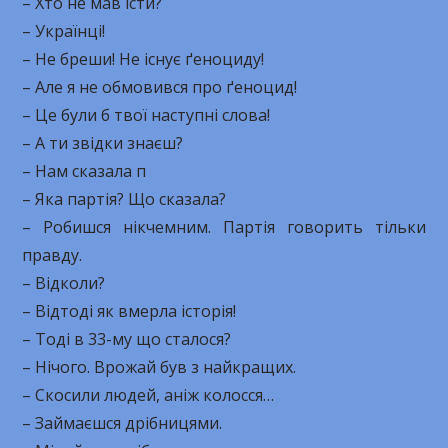
– Хто не мав їсти?
– Українці!
– Не бреши! Не існує ґеноциду!
– Але я не обмовився про ґеноцид!
– Це були б твої наступні слова!
– А ти звідки знаєш?
– Нам сказала п
– Яка партія? Що сказала?
– Робишся нікчемним. Партія говорить тільки
правду.
– Відколи?
– Відтоді як вмерла історія!
– Тоді в 33-му що сталося?
– Нічого. Врожай був з найкращих.
– Скосили людей, аніж колосся…
– Займаєшся дрібницями.