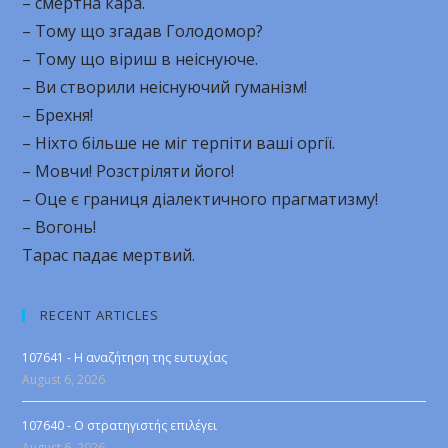
– смертна кара.
– Тому що згадав Голодомор?
– Тому що віриш в неіснуюче.
– Ви створили неіснуючий гуманізм!
– Брехня!
– Ніхто більше не міг терпіти ваші оргії.
– Мовчи! Розстріляти його!
– Оце є границя діалектичного прагматизму!
– Вогонь!
Тарас падає мертвий.
RECENT ARTICLES
107641 - Η αναζήτηση της ευτυχίας
August 6, 2026
107640 - Ο στρατηγιστής επιλέγει
August 6, 2026