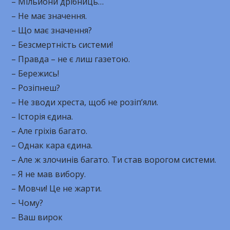
– Мільйони дрібниць…
– Не має значення.
– Що має значення?
– Безсмертність системи!
– Правда – не є лиш газетою.
– Бережись!
– Розіпнеш?
– Не зводи хреста, щоб не розіп’яли.
– Історія єдина.
– Але гріхів багато.
– Однак кара єдина.
– Але ж злочинів багато. Ти став ворогом системи.
– Я не мав вибору.
– Мовчи! Це не жарти.
– Чому?
– Ваш вирок