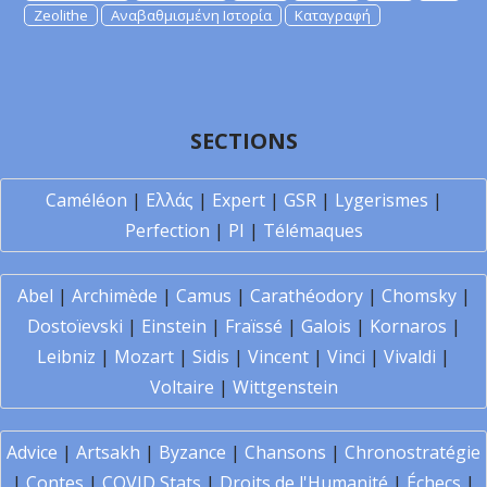
Zeolithe
Αναβαθμισμένη Ιστορία
Καταγραφή
SECTIONS
Caméléon
|
Ελλάς
|
Expert
|
GSR
|
Lygerismes
|
Perfection
|
PI
|
Télémaques
Abel
|
Archimède
|
Camus
|
Carathéodory
|
Chomsky
|
Dostoïevski
|
Einstein
|
Fraïssé
|
Galois
|
Kornaros
|
Leibniz
|
Mozart
|
Sidis
|
Vincent
|
Vinci
|
Vivaldi
|
Voltaire
|
Wittgenstein
Advice
|
Artsakh
|
Byzance
|
Chansons
|
Chronostratégie
|
Contes
|
COVID Stats
|
Droits de l'Humanité
|
Échecs
|