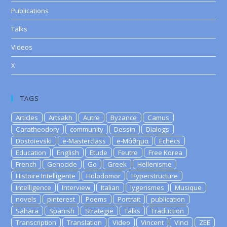
Publications
Talks
Videos
X
TAGS
Articles
Artsakh
Autre
Byzance
Camus
Caratheodory
community
Dessin
Dialogs
Dostoievski
e-Masterclass
e-Μάθημα
Echecs
Education
English
Etude
Feutre
Free Korea
French
Genocide
Go
Greek
Hellenisme
Histoire Intelligente
Holodomor
Hyperstructure
Intelligence
Interview
Italian
lygerismes
Musique
novels
pinterest
Poems
Portrait
publication
Sahara
Spanish
Strategie
Talks
Traduction
Transcription
Translation
Video
Vincent
Vinci
ZEE