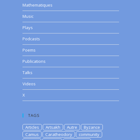
Mathematiques
Music
Plays
Podcasts
Poems
Publications
Talks
Videos
X
TAGS
Articles
Artsakh
Autre
Byzance
Camus
Caratheodory
community