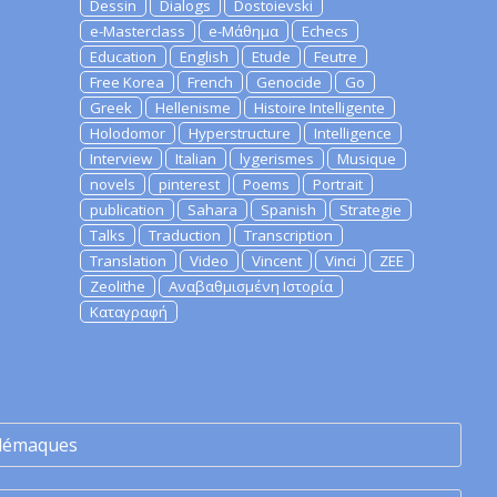
Dessin
Dialogs
Dostoievski
e-Masterclass
e-Μάθημα
Echecs
Education
English
Etude
Feutre
Free Korea
French
Genocide
Go
Greek
Hellenisme
Histoire Intelligente
Holodomor
Hyperstructure
Intelligence
Interview
Italian
lygerismes
Musique
novels
pinterest
Poems
Portrait
publication
Sahara
Spanish
Strategie
Talks
Traduction
Transcription
Translation
Video
Vincent
Vinci
ZEE
Zeolithe
Αναβαθμισμένη Ιστορία
Καταγραφή
lémaques