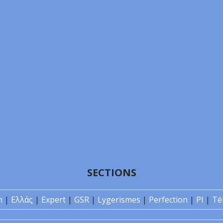
SECTIONS
n
|
Ελλάς
|
Expert
|
GSR
|
Lygerismes
|
Perfection
|
PI
|
Té