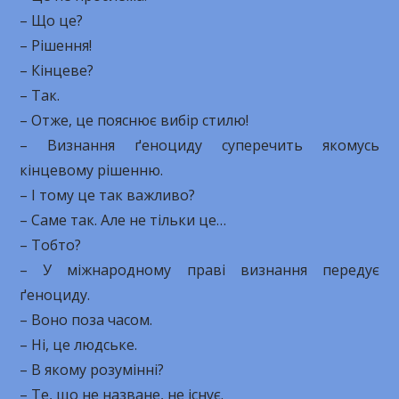
– Що це?
– Рішення!
– Кінцеве?
– Так.
– Отже, це пояснює вибір стилю!
– Визнання ґеноциду суперечить якомусь
кінцевому рішенню.
– І тому це так важливо?
– Саме так. Але не тільки це…
– Тобто?
– У міжнародному праві визнання передує
ґеноциду.
– Воно поза часом.
– Ні, це людське.
– В якому розумінні?
– Те, що не назване, не існує.