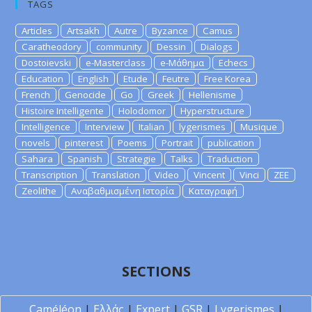
TAGS
Articles
Artsakh
Autre
Byzance
Camus
Caratheodory
community
Dessin
Dialogs
Dostoievski
e-Masterclass
e-Μάθημα
Echecs
Education
English
Etude
Feutre
Free Korea
French
Genocide
Go
Greek
Hellenisme
Histoire Intelligente
Holodomor
Hyperstructure
Intelligence
Interview
Italian
lygerismes
Musique
novels
pinterest
Poems
Portrait
publication
Sahara
Spanish
Strategie
Talks
Traduction
Transcription
Translation
Video
Vincent
Vinci
ZEE
Zeolithe
Αναβαθμισμένη Ιστορία
Καταγραφή
SECTIONS
Caméléon
|
Ελλάς
|
Expert
|
GSR
|
Lygerismes
|