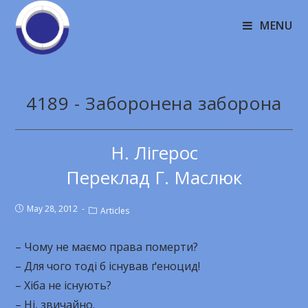
MENU
4189 - Заборонена заборона
Н. Лігерос
Переклад Г. Маслюк
May 28, 2012
Articles
– Чому не маємо права померти?
– Для чого тоді б існував ґеноцид!
– Хіба не існують?
– Ні, звичайно.