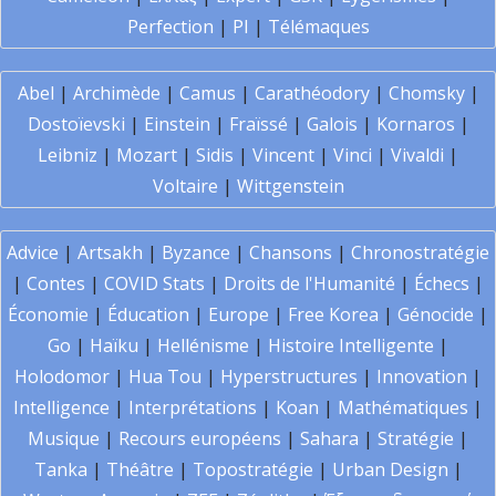
Perfection
|
PI
|
Télémaques
Abel
|
Archimède
|
Camus
|
Carathéodory
|
Chomsky
|
Dostoïevski
|
Einstein
|
Fraïssé
|
Galois
|
Kornaros
|
Leibniz
|
Mozart
|
Sidis
|
Vincent
|
Vinci
|
Vivaldi
|
Voltaire
|
Wittgenstein
Advice
|
Artsakh
|
Byzance
|
Chansons
|
Chronostratégie
|
Contes
|
COVID Stats
|
Droits de l'Humanité
|
Échecs
|
Économie
|
Éducation
|
Europe
|
Free Korea
|
Génocide
|
Go
|
Haïku
|
Hellénisme
|
Histoire Intelligente
|
Holodomor
|
Hua Tou
|
Hyperstructures
|
Innovation
|
Intelligence
|
Interprétations
|
Koan
|
Mathématiques
|
Musique
|
Recours européens
|
Sahara
|
Stratégie
|
Tanka
|
Théâtre
|
Topostratégie
|
Urban Design
|