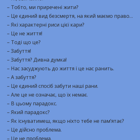
– Тобто, ми приречені жити?
– Це єдиний вид безсмертя, на який маємо право…
– Які характерні риси цієї кари?
– Це не життя!
– Тоді що це?
– Забуття!
– Забуття? Дивна думка!
– Нас засуджують до життя і це нас ранить.
– А забуття?
– Це єдиний спосіб забути наші рани.
– Але це не означає, що їх немає.
– В цьому парадокс.
– Який парадокс?
– Як існуватимеш, якщо ніхто тебе не пам’ятає?
– Це дійсно проблема.
– Це не проблема.