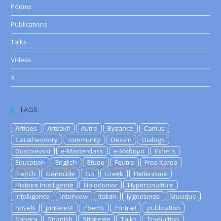
Poems
Publications
Talks
Videos
X
TAGS
Articles
Artsakh
Autre
Byzance
Camus
Caratheodory
community
Dessin
Dialogs
Dostoievski
e-Masterclass
e-Μάθημα
Echecs
Education
English
Etude
Feutre
Free Korea
French
Genocide
Go
Greek
Hellenisme
Histoire Intelligente
Holodomor
Hyperstructure
Intelligence
Interview
Italian
lygerismes
Musique
novels
pinterest
Poems
Portrait
publication
Sahara
Spanish
Strategie
Talks
Traduction