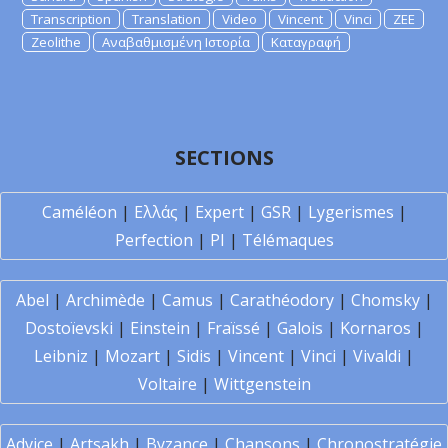
Transcription
Translation
Video
Vincent
Vinci
ZEE
Zeolithe
Αναβαθμισμένη Ιστορία
Καταγραφή
SECTIONS
Caméléon
|
Ελλάς
|
Expert
|
GSR
|
Lygerismes
|
Perfection
|
PI
|
Télémaques
Abel
|
Archimède
|
Camus
|
Carathéodory
|
Chomsky
|
Dostoïevski
|
Einstein
|
Fraïssé
|
Galois
|
Kornaros
|
Leibniz
|
Mozart
|
Sidis
|
Vincent
|
Vinci
|
Vivaldi
|
Voltaire
|
Wittgenstein
Advice
|
Artsakh
|
Byzance
|
Chansons
|
Chronostratégie