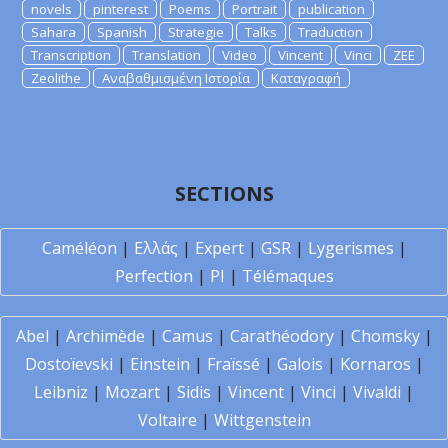
novels
pinterest
Poems
Portrait
publication
Sahara
Spanish
Strategie
Talks
Traduction
Transcription
Translation
Video
Vincent
Vinci
ZEE
Zeolithe
Αναβαθμισμένη Ιστορία
Καταγραφή
SECTIONS
Caméléon
|
Ελλάς
|
Expert
|
GSR
|
Lygerismes
|
Perfection
|
PI
|
Télémaques
Abel
|
Archimède
|
Camus
|
Carathéodory
|
Chomsky
|
Dostoïevski
|
Einstein
|
Fraïssé
|
Galois
|
Kornaros
|
Leibniz
|
Mozart
|
Sidis
|
Vincent
|
Vinci
|
Vivaldi
|
Voltaire
|
Wittgenstein