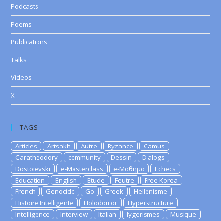
Podcasts
Poems
Publications
Talks
Videos
X
TAGS
Articles
Artsakh
Autre
Byzance
Camus
Caratheodory
community
Dessin
Dialogs
Dostoievski
e-Masterclass
e-Μάθημα
Echecs
Education
English
Etude
Feutre
Free Korea
French
Genocide
Go
Greek
Hellenisme
Histoire Intelligente
Holodomor
Hyperstructure
Intelligence
Interview
Italian
lygerismes
Musique