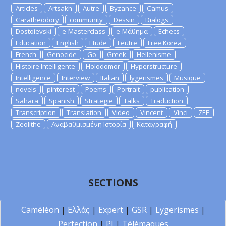
Articles
Artsakh
Autre
Byzance
Camus
Caratheodory
community
Dessin
Dialogs
Dostoievski
e-Masterclass
e-Μάθημα
Echecs
Education
English
Etude
Feutre
Free Korea
French
Genocide
Go
Greek
Hellenisme
Histoire Intelligente
Holodomor
Hyperstructure
Intelligence
Interview
Italian
lygerismes
Musique
novels
pinterest
Poems
Portrait
publication
Sahara
Spanish
Strategie
Talks
Traduction
Transcription
Translation
Video
Vincent
Vinci
ZEE
Zeolithe
Αναβαθμισμένη Ιστορία
Καταγραφή
SECTIONS
Caméléon
|
Ελλάς
|
Expert
|
GSR
|
Lygerismes
|
Perfection
|
PI
|
Télémaques