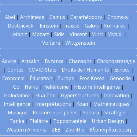
Abel
|
Archimède
|
Camus
|
Carathéodory
|
Chomsky
|
Dostoïevski
|
Einstein
|
Fraïssé
|
Galois
|
Kornaros
|
Leibniz
|
Mozart
|
Sidis
|
Vincent
|
Vinci
|
Vivaldi
|
Voltaire
|
Wittgenstein
Advice
|
Artsakh
|
Byzance
|
Chansons
|
Chronostratégie
|
Contes
|
COVID Stats
|
Droits de l'Humanité
|
Échecs
|
Économie
|
Éducation
|
Europe
|
Free Korea
|
Génocide
|
Go
|
Haïku
|
Hellénisme
|
Histoire Intelligente
|
Holodomor
|
Hua Tou
|
Hyperstructures
|
Innovation
|
Intelligence
|
Interprétations
|
Koan
|
Mathématiques
|
Musique
|
Recours européens
|
Sahara
|
Stratégie
|
Tanka
|
Théâtre
|
Topostratégie
|
Urban Design
|
Western Armenia
|
ZEE
|
Zéolithe
|
Έξυπνη διατροφή