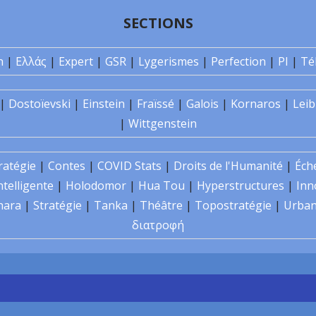
SECTIONS
n
|
Ελλάς
|
Expert
|
GSR
|
Lygerismes
|
Perfection
|
PI
|
Té
|
Dostoïevski
|
Einstein
|
Fraïssé
|
Galois
|
Kornaros
|
Leib
|
Wittgenstein
ratégie
|
Contes
|
COVID Stats
|
Droits de l'Humanité
|
Éch
ntelligente
|
Holodomor
|
Hua Tou
|
Hyperstructures
|
Inn
hara
|
Stratégie
|
Tanka
|
Théâtre
|
Topostratégie
|
Urban
διατροφή