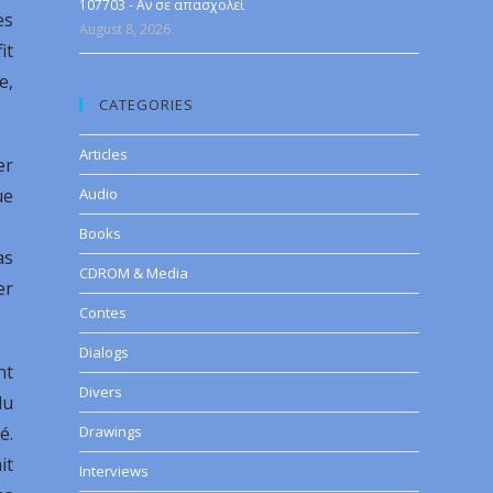
107703 - Αν σε απασχολεί
es
August 8, 2026
it
e,
CATEGORIES
Articles
er
ue
Audio
Books
as
CDROM & Media
er
Contes
Dialogs
nt
Divers
du
é.
Drawings
it
Interviews