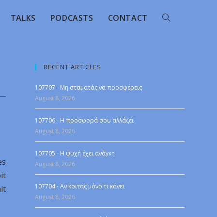
TALKS
PODCASTS
CONTACT
RECENT ARTICLES
107707 - Μη σταματάς να προσφέρεις
August 8, 2026
107706 - Η προσφορά σου αλλάζει
August 8, 2026
107705 - Η ψυχή έχει ανάγκη
es
August 8, 2026
it
107704 - Αν κοιτάς μόνο τι κάνει
it
August 8, 2026