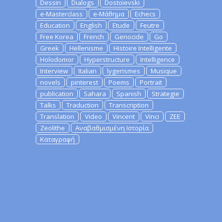
Dessin
Dialogs
Dostoievski
e-Masterclass
e-Μάθημα
Echecs
Education
English
Etude
Feutre
Free Korea
French
Genocide
Go
Greek
Hellenisme
Histoire Intelligente
Holodomor
Hyperstructure
Intelligence
Interview
Italian
lygerismes
Musique
novels
pinterest
Poems
Portrait
publication
Sahara
Spanish
Strategie
Talks
Traduction
Transcription
Translation
Video
Vincent
Vinci
ZEE
Zeolithe
Αναβαθμισμένη Ιστορία
Καταγραφή