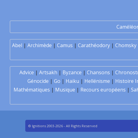
Caméléo
Abel
|
Archimède
|
Camus
|
Carathéodory
|
Chomsky
Advice
|
Artsakh
|
Byzance
|
Chansons
|
Chronost
Génocide
|
Go
|
Haïku
|
Hellénisme
|
Histoire I
Mathématiques
|
Musique
|
Recours européens
|
Sa
© Ignitions 2003-2026 - All Rights Reserved