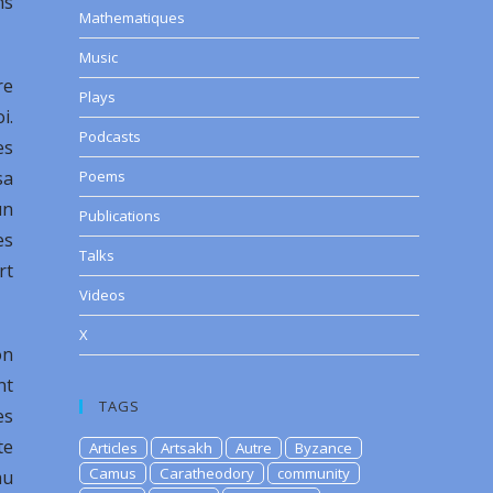
ns
Mathematiques
Music
re
Plays
i.
Podcasts
es
sa
Poems
un
Publications
es
Talks
rt
Videos
X
on
nt
TAGS
es
te
Articles
Artsakh
Autre
Byzance
Camus
Caratheodory
community
au