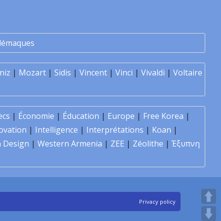
lémaques
niz
|
Mozart
|
Sidis
|
Vincent
|
Vinci
|
Vivaldi
|
Voltaire
ecs
|
Économie
|
Éducation
|
Europe
|
Free Korea
|
ovation
|
Intelligence
|
Interprétations
|
Koan
|
 Design
|
Western Armenia
|
ZEE
|
Zéolithe
|
Έξυπνη
Privacy policy