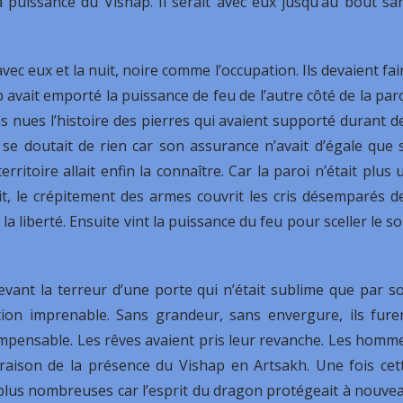
la puissance du Vishap. Il serait avec eux jusqu’au bout sa
avec eux et la nuit, noire comme l’occupation. Ils devaient fai
p avait emporté la puissance de feu de l’autre côté de la paro
 nues l’histoire des pierres qui avaient supporté durant d
 se doutait de rien car son assurance n’avait d’égale que 
erritoire allait enfin la connaître. Car la paroi n’était plus 
, le crépitement des armes couvrit les cris désemparés d
la liberté. Ensuite vint la puissance du feu pour sceller le so
devant la terreur d’une porte qui n’était sublime que par s
tion imprenable. Sans grandeur, sans envergure, ils fure
 impensable. Les rêves avaient pris leur revanche. Les homm
a raison de la présence du Vishap en Artsakh. Une fois cet
 plus nombreuses car l’esprit du dragon protégeait à nouve