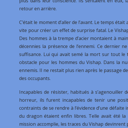
plus dans leur conscience. Ils sentaient en eux, 
retour en arrière.
C’était le moment d’aller de l’avant. Le temps était 
vite pour créer un effet de surprise fatal. Le Visha
Des hommes à la trempe d’acier montaient à mains
décennies la présence de l’ennemi. Ce dernier ne
suffisance. Lui qui avait semé la mort sur tout le t
obstacle pour les hommes du Vishap. Dans la nuit
ennemis. Il ne restait plus rien après le passage de 
des occupants.
Incapables de résister, habitués à s’agenouiller 
horreur, ils furent incapables de tenir une posi
contraints de se rendre à l’évidence d’une défaite
du dragon étaient enfin libres. Telle avait été l
mission accomplie, les traces du Vishap devinrent