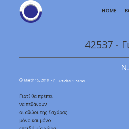
HOME
B
42537 - Γ
Ν.
March 15, 2019
Articles
/
Poems
Γιατί θα πρέπει
να πεθάνουν
οι αθώοι της Σαχάρας
μόνο και μόνο
επειδή μία χώρα