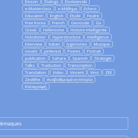
Dessin
Dialogs
Dostoievski
e-Masterclass
e-Μάθημα
Echecs
Education
English
Etude
Feutre
Free Korea
French
Genocide
Go
Greek
Hellenisme
Histoire Intelligente
Holodomor
Hyperstructure
Intelligence
Interview
Italian
lygerismes
Musique
novels
pinterest
Poems
Portrait
publication
Sahara
Spanish
Strategie
Talks
Traduction
Transcription
Translation
Video
Vincent
Vinci
ZEE
Zeolithe
Αναβαθμισμένη Ιστορία
Καταγραφή
lémaques