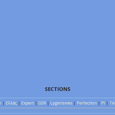
SECTIONS
n
|
Ελλάς
|
Expert
|
GSR
|
Lygerismes
|
Perfection
|
PI
|
Té