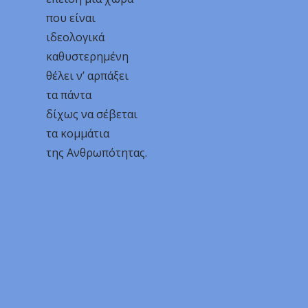
που είναι
ιδεολογικά
καθυστερημένη
θέλει ν’ αρπάξει
τα πάντα
δίχως να σέβεται
τα κομμάτια
της Ανθρωπότητας.