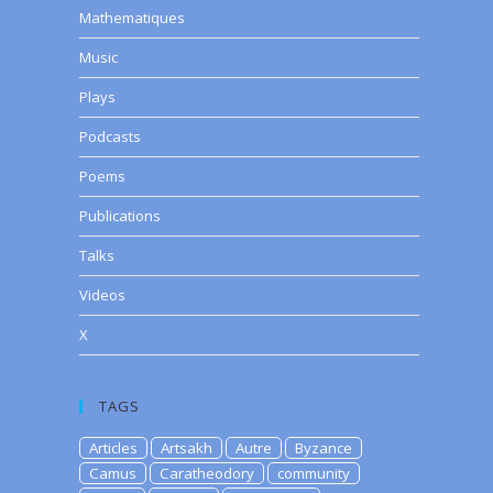
Mathematiques
Music
Plays
Podcasts
Poems
Publications
Talks
Videos
X
TAGS
Articles
Artsakh
Autre
Byzance
Camus
Caratheodory
community