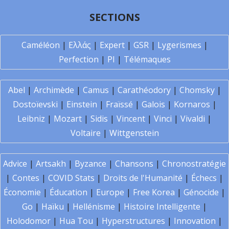
SECTIONS
Caméléon
|
Ελλάς
|
Expert
|
GSR
|
Lygerismes
|
Perfection
|
PI
|
Télémaques
Abel
|
Archimède
|
Camus
|
Carathéodory
|
Chomsky
|
Dostoïevski
|
Einstein
|
Fraïssé
|
Galois
|
Kornaros
|
Leibniz
|
Mozart
|
Sidis
|
Vincent
|
Vinci
|
Vivaldi
|
Voltaire
|
Wittgenstein
Advice
|
Artsakh
|
Byzance
|
Chansons
|
Chronostratégie
|
Contes
|
COVID Stats
|
Droits de l'Humanité
|
Échecs
|
Économie
|
Éducation
|
Europe
|
Free Korea
|
Génocide
|
Go
|
Haïku
|
Hellénisme
|
Histoire Intelligente
|
Holodomor
|
Hua Tou
|
Hyperstructures
|
Innovation
|