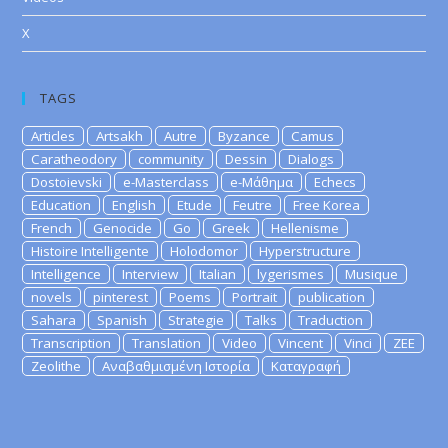
X
TAGS
Articles
Artsakh
Autre
Byzance
Camus
Caratheodory
community
Dessin
Dialogs
Dostoievski
e-Masterclass
e-Μάθημα
Echecs
Education
English
Etude
Feutre
Free Korea
French
Genocide
Go
Greek
Hellenisme
Histoire Intelligente
Holodomor
Hyperstructure
Intelligence
Interview
Italian
lygerismes
Musique
novels
pinterest
Poems
Portrait
publication
Sahara
Spanish
Strategie
Talks
Traduction
Transcription
Translation
Video
Vincent
Vinci
ZEE
Zeolithe
Αναβαθμισμένη Ιστορία
Καταγραφή