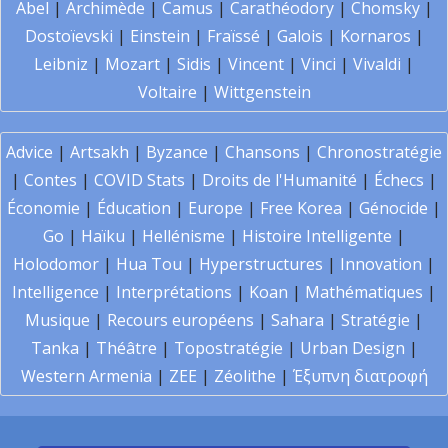
Abel
|
Archimède
|
Camus
|
Carathéodory
|
Chomsky
|
Dostoïevski
|
Einstein
|
Fraïssé
|
Galois
|
Kornaros
|
Leibniz
|
Mozart
|
Sidis
|
Vincent
|
Vinci
|
Vivaldi
|
Voltaire
|
Wittgenstein
Advice
|
Artsakh
|
Byzance
|
Chansons
|
Chronostratégie
|
Contes
|
COVID Stats
|
Droits de l'Humanité
|
Échecs
|
Économie
|
Éducation
|
Europe
|
Free Korea
|
Génocide
|
Go
|
Haïku
|
Hellénisme
|
Histoire Intelligente
|
Holodomor
|
Hua Tou
|
Hyperstructures
|
Innovation
|
Intelligence
|
Interprétations
|
Koan
|
Mathématiques
|
Musique
|
Recours européens
|
Sahara
|
Stratégie
|
Tanka
|
Théâtre
|
Topostratégie
|
Urban Design
|
Western Armenia
|
ZEE
|
Zéolithe
|
Έξυπνη διατροφή