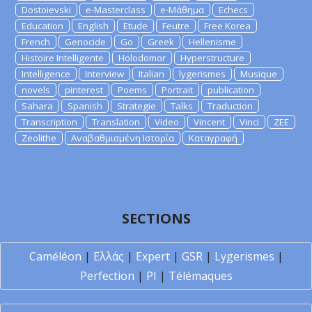
Dostoievski
e-Masterclass
e-Μάθημα
Echecs
Education
English
Etude
Feutre
Free Korea
French
Genocide
Go
Greek
Hellenisme
Histoire Intelligente
Holodomor
Hyperstructure
Intelligence
Interview
Italian
lygerismes
Musique
novels
pinterest
Poems
Portrait
publication
Sahara
Spanish
Strategie
Talks
Traduction
Transcription
Translation
Video
Vincent
Vinci
ZEE
Zeolithe
Αναβαθμισμένη Ιστορία
Καταγραφή
SECTIONS
Caméléon
|
Ελλάς
|
Expert
|
GSR
|
Lygerismes
|
Perfection
|
PI
|
Télémaques