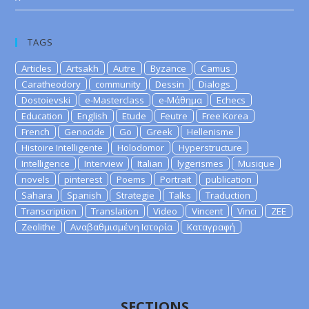
TAGS
Articles
Artsakh
Autre
Byzance
Camus
Caratheodory
community
Dessin
Dialogs
Dostoievski
e-Masterclass
e-Μάθημα
Echecs
Education
English
Etude
Feutre
Free Korea
French
Genocide
Go
Greek
Hellenisme
Histoire Intelligente
Holodomor
Hyperstructure
Intelligence
Interview
Italian
lygerismes
Musique
novels
pinterest
Poems
Portrait
publication
Sahara
Spanish
Strategie
Talks
Traduction
Transcription
Translation
Video
Vincent
Vinci
ZEE
Zeolithe
Αναβαθμισμένη Ιστορία
Καταγραφή
SECTIONS