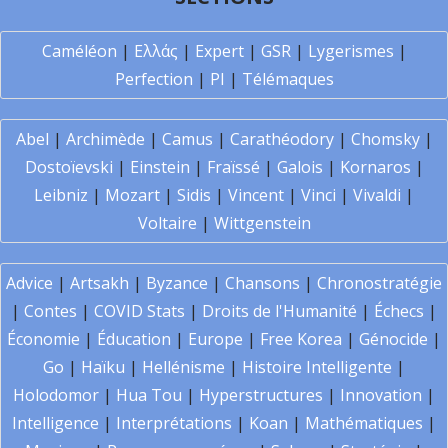
Caméléon
|
Ελλάς
|
Expert
|
GSR
|
Lygerismes
|
Perfection
|
PI
|
Télémaques
Abel
|
Archimède
|
Camus
|
Carathéodory
|
Chomsky
|
Dostoïevski
|
Einstein
|
Fraïssé
|
Galois
|
Kornaros
|
Leibniz
|
Mozart
|
Sidis
|
Vincent
|
Vinci
|
Vivaldi
|
Voltaire
|
Wittgenstein
Advice
|
Artsakh
|
Byzance
|
Chansons
|
Chronostratégie
|
Contes
|
COVID Stats
|
Droits de l'Humanité
|
Échecs
|
Économie
|
Éducation
|
Europe
|
Free Korea
|
Génocide
|
Go
|
Haïku
|
Hellénisme
|
Histoire Intelligente
|
Holodomor
|
Hua Tou
|
Hyperstructures
|
Innovation
|
Intelligence
|
Interprétations
|
Koan
|
Mathématiques
|