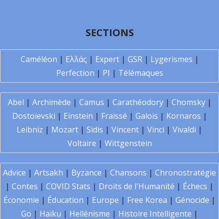
SECTIONS
Caméléon
|
Ελλάς
|
Expert
|
GSR
|
Lygerismes
|
Perfection
|
PI
|
Télémaques
Abel
|
Archimède
|
Camus
|
Carathéodory
|
Chomsky
|
Dostoïevski
|
Einstein
|
Fraïssé
|
Galois
|
Kornaros
|
Leibniz
|
Mozart
|
Sidis
|
Vincent
|
Vinci
|
Vivaldi
|
Voltaire
|
Wittgenstein
Advice
|
Artsakh
|
Byzance
|
Chansons
|
Chronostratégie
|
Contes
|
COVID Stats
|
Droits de l'Humanité
|
Échecs
|
Économie
|
Éducation
|
Europe
|
Free Korea
|
Génocide
|
Go
|
Haïku
|
Hellénisme
|
Histoire Intelligente
|