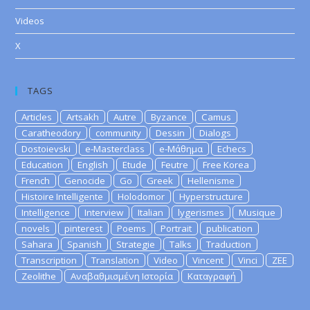
Videos
X
TAGS
Articles
Artsakh
Autre
Byzance
Camus
Caratheodory
community
Dessin
Dialogs
Dostoievski
e-Masterclass
e-Μάθημα
Echecs
Education
English
Etude
Feutre
Free Korea
French
Genocide
Go
Greek
Hellenisme
Histoire Intelligente
Holodomor
Hyperstructure
Intelligence
Interview
Italian
lygerismes
Musique
novels
pinterest
Poems
Portrait
publication
Sahara
Spanish
Strategie
Talks
Traduction
Transcription
Translation
Video
Vincent
Vinci
ZEE
Zeolithe
Αναβαθμισμένη Ιστορία
Καταγραφή