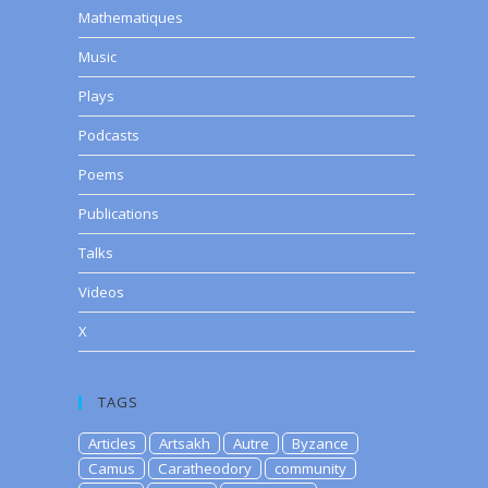
Mathematiques
Music
Plays
Podcasts
Poems
Publications
Talks
Videos
X
TAGS
Articles
Artsakh
Autre
Byzance
Camus
Caratheodory
community