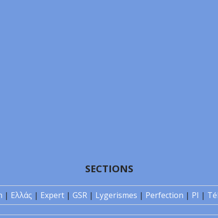
SECTIONS
n
|
Ελλάς
|
Expert
|
GSR
|
Lygerismes
|
Perfection
|
PI
|
Té