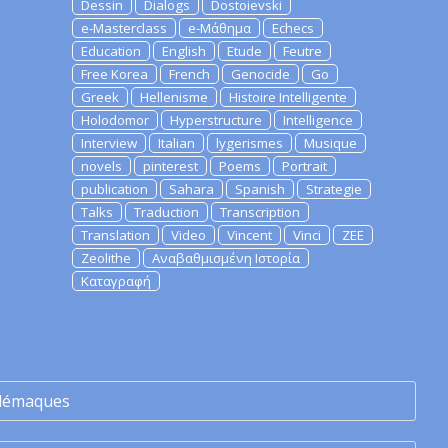
Dessin
Dialogs
Dostoievski
e-Masterclass
e-Μάθημα
Echecs
Education
English
Etude
Feutre
Free Korea
French
Genocide
Go
Greek
Hellenisme
Histoire Intelligente
Holodomor
Hyperstructure
Intelligence
Interview
Italian
lygerismes
Musique
novels
pinterest
Poems
Portrait
publication
Sahara
Spanish
Strategie
Talks
Traduction
Transcription
Translation
Video
Vincent
Vinci
ZEE
Zeolithe
Αναβαθμισμένη Ιστορία
Καταγραφή
lémaques