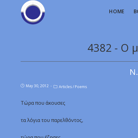
HOME
B
4382 - Ο 
Ν.
May 30, 2012
Articles
/
Poems
Τώρα που άκουσες
τα λόγια του παρελθόντος,
τώρα που έζησες