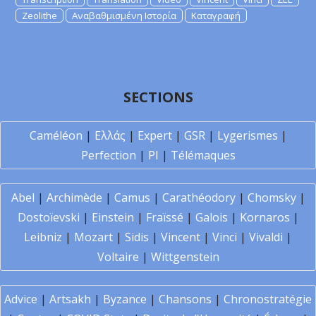
Zeolithe
Αναβαθμισμένη Ιστορία
Καταγραφή
SECTIONS
Caméléon
|
Ελλάς
|
Expert
|
GSR
|
Lygerismes
|
Perfection
|
PI
|
Télémaques
Abel
|
Archimède
|
Camus
|
Carathéodory
|
Chomsky
|
Dostoïevski
|
Einstein
|
Fraïssé
|
Galois
|
Kornaros
|
Leibniz
|
Mozart
|
Sidis
|
Vincent
|
Vinci
|
Vivaldi
|
Voltaire
|
Wittgenstein
Advice
|
Artsakh
|
Byzance
|
Chansons
|
Chronostratégie