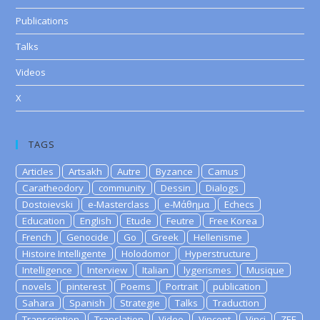
Publications
Talks
Videos
X
TAGS
Articles
Artsakh
Autre
Byzance
Camus
Caratheodory
community
Dessin
Dialogs
Dostoievski
e-Masterclass
e-Μάθημα
Echecs
Education
English
Etude
Feutre
Free Korea
French
Genocide
Go
Greek
Hellenisme
Histoire Intelligente
Holodomor
Hyperstructure
Intelligence
Interview
Italian
lygerismes
Musique
novels
pinterest
Poems
Portrait
publication
Sahara
Spanish
Strategie
Talks
Traduction
Transcription
Translation
Video
Vincent
Vinci
ZEE