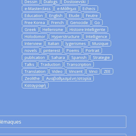
Dessin
Dialogs
Dostoievski
e-Masterclass
e-Μάθημα
Echecs
Education
English
Etude
Feutre
Free Korea
French
Genocide
Go
Greek
Hellenisme
Histoire Intelligente
Holodomor
Hyperstructure
Intelligence
Interview
Italian
lygerismes
Musique
novels
pinterest
Poems
Portrait
publication
Sahara
Spanish
Strategie
Talks
Traduction
Transcription
Translation
Video
Vincent
Vinci
ZEE
Zeolithe
Αναβαθμισμένη Ιστορία
Καταγραφή
lémaques