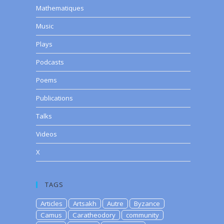
Mathematiques
Music
Plays
Podcasts
Poems
Publications
Talks
Videos
X
TAGS
Articles
Artsakh
Autre
Byzance
Camus
Caratheodory
community