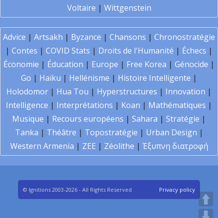
Voltaire
|
Wittgenstein
Advice
|
Artsakh
|
Byzance
|
Chansons
|
Chronostratégie
|
Contes
|
COVID Stats
|
Droits de l'Humanité
|
Échecs
|
Économie
|
Éducation
|
Europe
|
Free Korea
|
Génocide
|
Go
|
Haïku
|
Hellénisme
|
Histoire Intelligente
|
Holodomor
|
Hua Tou
|
Hyperstructures
|
Innovation
|
Intelligence
|
Interprétations
|
Koan
|
Mathématiques
|
Musique
|
Recours européens
|
Sahara
|
Stratégie
|
Tanka
|
Théâtre
|
Topostratégie
|
Urban Design
|
Western Armenia
|
ZEE
|
Zéolithe
|
Έξυπνη διατροφή
© Ignitions 2003-2026 - All Rights Reserved
Privacy policy