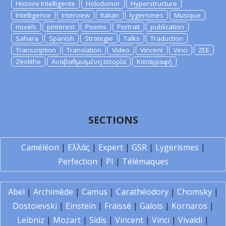
Histoire Intelligente
Holodomor
Hyperstructure
Intelligence
Interview
Italian
lygerismes
Musique
novels
pinterest
Poems
Portrait
publication
Sahara
Spanish
Strategie
Talks
Traduction
Transcription
Translation
Video
Vincent
Vinci
ZEE
Zeolithe
Αναβαθμισμένη Ιστορία
Καταγραφή
SECTIONS
Caméléon
|
Ελλάς
|
Expert
|
GSR
|
Lygerismes
|
Perfection
|
PI
|
Télémaques
Abel
|
Archimède
|
Camus
|
Carathéodory
|
Chomsky
|
Dostoïevski
|
Einstein
|
Fraïssé
|
Galois
|
Kornaros
|
Leibniz
|
Mozart
|
Sidis
|
Vincent
|
Vinci
|
Vivaldi
|