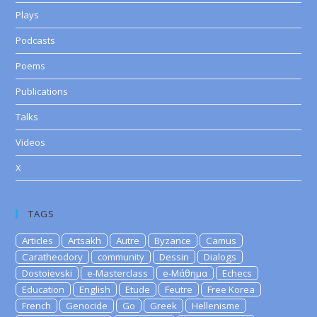
Plays
Podcasts
Poems
Publications
Talks
Videos
X
TAGS
Articles
Artsakh
Autre
Byzance
Camus
Caratheodory
community
Dessin
Dialogs
Dostoievski
e-Masterclass
e-Μάθημα
Echecs
Education
English
Etude
Feutre
Free Korea
French
Genocide
Go
Greek
Hellenisme