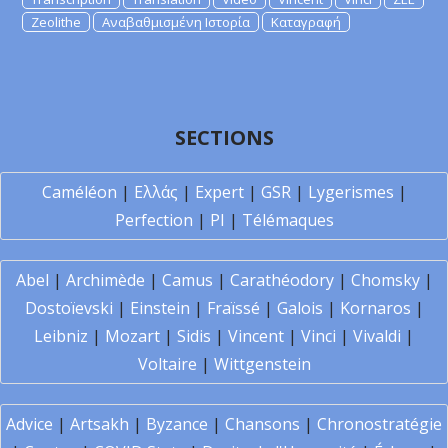
Zeolithe
Αναβαθμισμένη Ιστορία
Καταγραφή
SECTIONS
Caméléon
|
Ελλάς
|
Expert
|
GSR
|
Lygerismes
|
Perfection
|
PI
|
Télémaques
Abel
|
Archimède
|
Camus
|
Carathéodory
|
Chomsky
|
Dostoïevski
|
Einstein
|
Fraïssé
|
Galois
|
Kornaros
|
Leibniz
|
Mozart
|
Sidis
|
Vincent
|
Vinci
|
Vivaldi
|
Voltaire
|
Wittgenstein
Advice
|
Artsakh
|
Byzance
|
Chansons
|
Chronostratégie