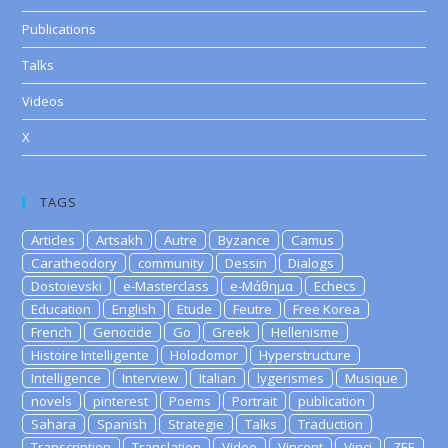
Publications
Talks
Videos
X
TAGS
Articles
Artsakh
Autre
Byzance
Camus
Caratheodory
community
Dessin
Dialogs
Dostoievski
e-Masterclass
e-Μάθημα
Echecs
Education
English
Etude
Feutre
Free Korea
French
Genocide
Go
Greek
Hellenisme
Histoire Intelligente
Holodomor
Hyperstructure
Intelligence
Interview
Italian
lygerismes
Musique
novels
pinterest
Poems
Portrait
publication
Sahara
Spanish
Strategie
Talks
Traduction
Transcription
Translation
Video
Vincent
Vinci
ZEE