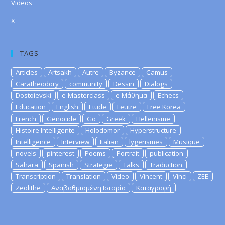
Videos
X
TAGS
Articles
Artsakh
Autre
Byzance
Camus
Caratheodory
community
Dessin
Dialogs
Dostoievski
e-Masterclass
e-Μάθημα
Echecs
Education
English
Etude
Feutre
Free Korea
French
Genocide
Go
Greek
Hellenisme
Histoire Intelligente
Holodomor
Hyperstructure
Intelligence
Interview
Italian
lygerismes
Musique
novels
pinterest
Poems
Portrait
publication
Sahara
Spanish
Strategie
Talks
Traduction
Transcription
Translation
Video
Vincent
Vinci
ZEE
Zeolithe
Αναβαθμισμένη Ιστορία
Καταγραφή