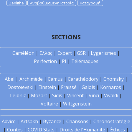
Zeolithe
Αναβαθμισμένη Ιστορία
Καταγραφή
SECTIONS
Caméléon
|
Ελλάς
|
Expert
|
GSR
|
Lygerismes
|
Perfection
|
PI
|
Télémaques
Abel
|
Archimède
|
Camus
|
Carathéodory
|
Chomsky
|
Dostoïevski
|
Einstein
|
Fraïssé
|
Galois
|
Kornaros
|
Leibniz
|
Mozart
|
Sidis
|
Vincent
|
Vinci
|
Vivaldi
|
Voltaire
|
Wittgenstein
Advice
|
Artsakh
|
Byzance
|
Chansons
|
Chronostratégie
|
Contes
|
COVID Stats
|
Droits de l'Humanité
|
Échecs
|