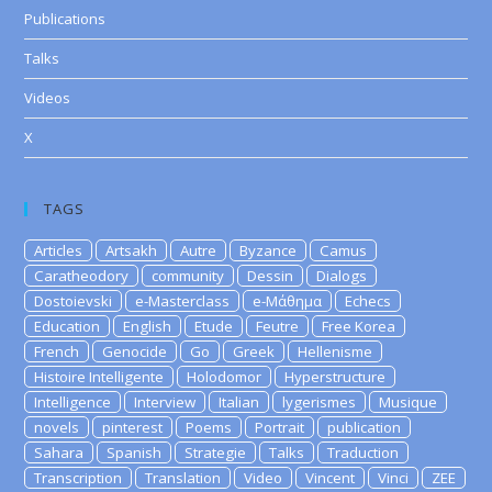
Publications
Talks
Videos
X
TAGS
Articles
Artsakh
Autre
Byzance
Camus
Caratheodory
community
Dessin
Dialogs
Dostoievski
e-Masterclass
e-Μάθημα
Echecs
Education
English
Etude
Feutre
Free Korea
French
Genocide
Go
Greek
Hellenisme
Histoire Intelligente
Holodomor
Hyperstructure
Intelligence
Interview
Italian
lygerismes
Musique
novels
pinterest
Poems
Portrait
publication
Sahara
Spanish
Strategie
Talks
Traduction
Transcription
Translation
Video
Vincent
Vinci
ZEE