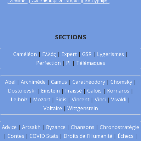
Zeolithe
Αναβαθμισμένη Ιστορία
Καταγραφή
SECTIONS
Caméléon
|
Ελλάς
|
Expert
|
GSR
|
Lygerismes
|
Perfection
|
PI
|
Télémaques
Abel
|
Archimède
|
Camus
|
Carathéodory
|
Chomsky
|
Dostoïevski
|
Einstein
|
Fraïssé
|
Galois
|
Kornaros
|
Leibniz
|
Mozart
|
Sidis
|
Vincent
|
Vinci
|
Vivaldi
|
Voltaire
|
Wittgenstein
Advice
|
Artsakh
|
Byzance
|
Chansons
|
Chronostratégie
|
Contes
|
COVID Stats
|
Droits de l'Humanité
|
Échecs
|