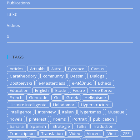
Publications
Talks
Videos
X
TAGS
Articles
Artsakh
Autre
Byzance
Camus
Caratheodory
community
Dessin
Dialogs
Dostoievski
e-Masterclass
e-Μάθημα
Echecs
Education
English
Etude
Feutre
Free Korea
French
Genocide
Go
Greek
Hellenisme
Histoire Intelligente
Holodomor
Hyperstructure
Intelligence
Interview
Italian
lygerismes
Musique
novels
pinterest
Poems
Portrait
publication
Sahara
Spanish
Strategie
Talks
Traduction
Transcription
Translation
Video
Vincent
Vinci
ZEE