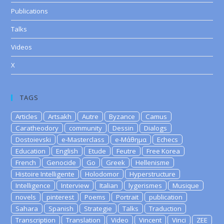
Publications
Talks
Videos
X
TAGS
Articles
Artsakh
Autre
Byzance
Camus
Caratheodory
community
Dessin
Dialogs
Dostoievski
e-Masterclass
e-Μάθημα
Echecs
Education
English
Etude
Feutre
Free Korea
French
Genocide
Go
Greek
Hellenisme
Histoire Intelligente
Holodomor
Hyperstructure
Intelligence
Interview
Italian
lygerismes
Musique
novels
pinterest
Poems
Portrait
publication
Sahara
Spanish
Strategie
Talks
Traduction
Transcription
Translation
Video
Vincent
Vinci
ZEE