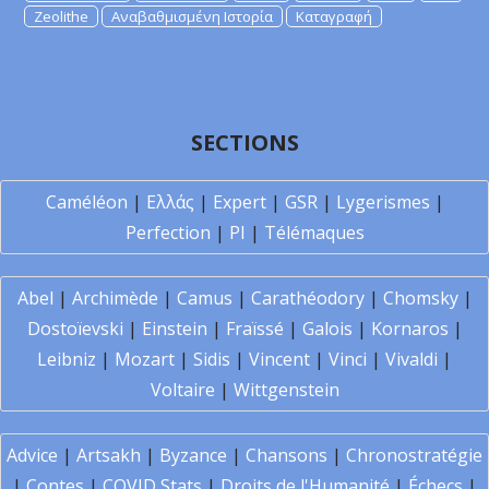
Zeolithe
Αναβαθμισμένη Ιστορία
Καταγραφή
SECTIONS
Caméléon
|
Ελλάς
|
Expert
|
GSR
|
Lygerismes
|
Perfection
|
PI
|
Télémaques
Abel
|
Archimède
|
Camus
|
Carathéodory
|
Chomsky
|
Dostoïevski
|
Einstein
|
Fraïssé
|
Galois
|
Kornaros
|
Leibniz
|
Mozart
|
Sidis
|
Vincent
|
Vinci
|
Vivaldi
|
Voltaire
|
Wittgenstein
Advice
|
Artsakh
|
Byzance
|
Chansons
|
Chronostratégie
|
Contes
|
COVID Stats
|
Droits de l'Humanité
|
Échecs
|