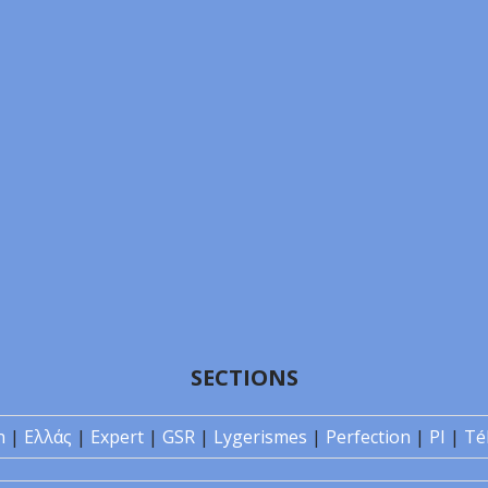
SECTIONS
n
|
Ελλάς
|
Expert
|
GSR
|
Lygerismes
|
Perfection
|
PI
|
Té