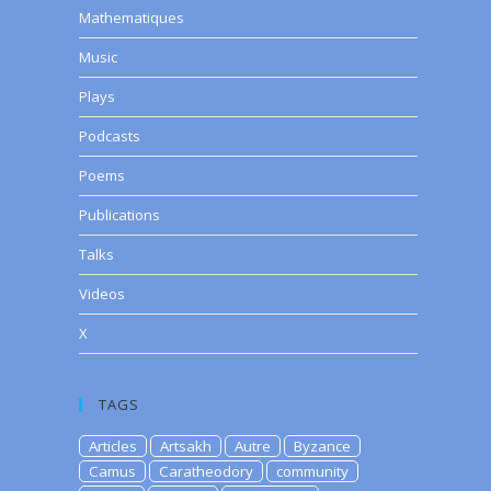
Mathematiques
Music
Plays
Podcasts
Poems
Publications
Talks
Videos
X
TAGS
Articles
Artsakh
Autre
Byzance
Camus
Caratheodory
community