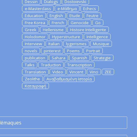
Dessin
Dialogs
Dostoievski
e-Masterclass
e-Μάθημα
Echecs
Education
English
Etude
Feutre
Free Korea
French
Genocide
Go
Greek
Hellenisme
Histoire Intelligente
Holodomor
Hyperstructure
Intelligence
Interview
Italian
lygerismes
Musique
novels
pinterest
Poems
Portrait
publication
Sahara
Spanish
Strategie
Talks
Traduction
Transcription
Translation
Video
Vincent
Vinci
ZEE
Zeolithe
Αναβαθμισμένη Ιστορία
Καταγραφή
lémaques