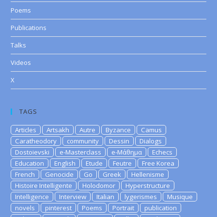
Poems
Publications
Talks
Videos
X
TAGS
Articles
Artsakh
Autre
Byzance
Camus
Caratheodory
community
Dessin
Dialogs
Dostoievski
e-Masterclass
e-Μάθημα
Echecs
Education
English
Etude
Feutre
Free Korea
French
Genocide
Go
Greek
Hellenisme
Histoire Intelligente
Holodomor
Hyperstructure
Intelligence
Interview
Italian
lygerismes
Musique
novels
pinterest
Poems
Portrait
publication