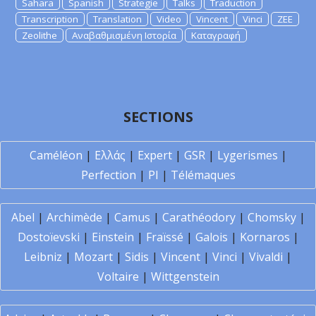
Sahara
Spanish
Strategie
Talks
Traduction
Transcription
Translation
Video
Vincent
Vinci
ZEE
Zeolithe
Αναβαθμισμένη Ιστορία
Καταγραφή
SECTIONS
Caméléon
|
Ελλάς
|
Expert
|
GSR
|
Lygerismes
|
Perfection
|
PI
|
Télémaques
Abel
|
Archimède
|
Camus
|
Carathéodory
|
Chomsky
|
Dostoïevski
|
Einstein
|
Fraïssé
|
Galois
|
Kornaros
|
Leibniz
|
Mozart
|
Sidis
|
Vincent
|
Vinci
|
Vivaldi
|
Voltaire
|
Wittgenstein