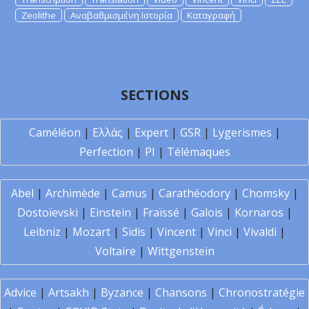
Zeolithe
Αναβαθμισμένη Ιστορία
Καταγραφή
SECTIONS
Caméléon
|
Ελλάς
|
Expert
|
GSR
|
Lygerismes
|
Perfection
|
PI
|
Télémaques
Abel
|
Archimède
|
Camus
|
Carathéodory
|
Chomsky
|
Dostoïevski
|
Einstein
|
Fraïssé
|
Galois
|
Kornaros
|
Leibniz
|
Mozart
|
Sidis
|
Vincent
|
Vinci
|
Vivaldi
|
Voltaire
|
Wittgenstein
Advice
|
Artsakh
|
Byzance
|
Chansons
|
Chronostratégie