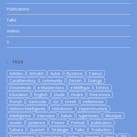
Publications
Talks
Videos
X
TAGS
Articles
Artsakh
Autre
Byzance
Camus
Caratheodory
community
Dessin
Dialogs
Dostoievski
e-Masterclass
e-Μάθημα
Echecs
Education
English
Etude
Feutre
Free Korea
French
Genocide
Go
Greek
Hellenisme
Histoire Intelligente
Holodomor
Hyperstructure
Intelligence
Interview
Italian
lygerismes
Musique
novels
pinterest
Poems
Portrait
publication
Sahara
Spanish
Strategie
Talks
Traduction
Transcription
Translation
Video
Vincent
Vinci
ZEE