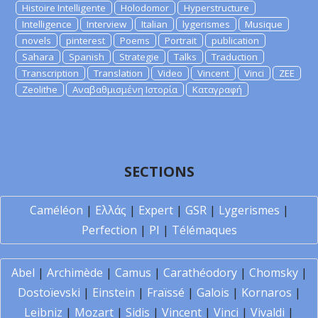
Histoire Intelligente
Holodomor
Hyperstructure
Intelligence
Interview
Italian
lygerismes
Musique
novels
pinterest
Poems
Portrait
publication
Sahara
Spanish
Strategie
Talks
Traduction
Transcription
Translation
Video
Vincent
Vinci
ZEE
Zeolithe
Αναβαθμισμένη Ιστορία
Καταγραφή
SECTIONS
Caméléon
|
Ελλάς
|
Expert
|
GSR
|
Lygerismes
|
Perfection
|
PI
|
Télémaques
Abel
|
Archimède
|
Camus
|
Carathéodory
|
Chomsky
|
Dostoïevski
|
Einstein
|
Fraïssé
|
Galois
|
Kornaros
|
Leibniz
|
Mozart
|
Sidis
|
Vincent
|
Vinci
|
Vivaldi
|