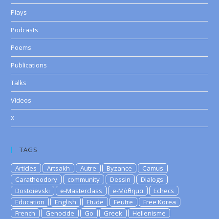
Plays
Podcasts
Poems
Publications
Talks
Videos
X
TAGS
Articles
Artsakh
Autre
Byzance
Camus
Caratheodory
community
Dessin
Dialogs
Dostoievski
e-Masterclass
e-Μάθημα
Echecs
Education
English
Etude
Feutre
Free Korea
French
Genocide
Go
Greek
Hellenisme