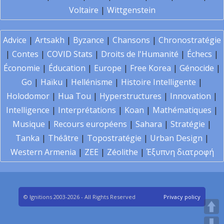
Voltaire
|
Wittgenstein
Advice
|
Artsakh
|
Byzance
|
Chansons
|
Chronostratégie
|
Contes
|
COVID Stats
|
Droits de l'Humanité
|
Échecs
|
Économie
|
Éducation
|
Europe
|
Free Korea
|
Génocide
|
Go
|
Haïku
|
Hellénisme
|
Histoire Intelligente
|
Holodomor
|
Hua Tou
|
Hyperstructures
|
Innovation
|
Intelligence
|
Interprétations
|
Koan
|
Mathématiques
|
Musique
|
Recours européens
|
Sahara
|
Stratégie
|
Tanka
|
Théâtre
|
Topostratégie
|
Urban Design
|
Western Armenia
|
ZEE
|
Zéolithe
|
Έξυπνη διατροφή
© Ignitions 2003-2026 - All Rights Reserved
Privacy policy