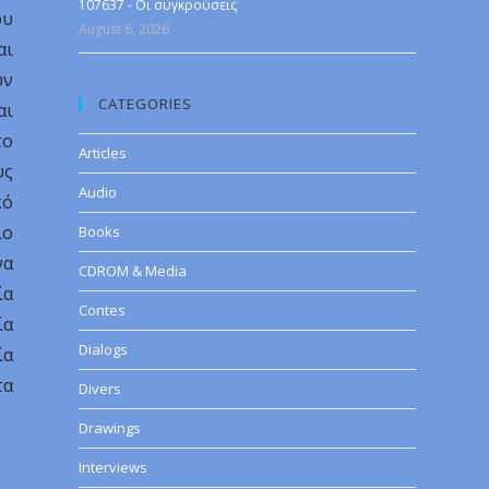
107637 - Οι συγκρούσεις
ου
August 6, 2026
αι
ων
CATEGORIES
αι
το
Articles
υς
Audio
κό
ίο
Books
να
CDROM & Media
ία
Contes
ία
Dialogs
ία
τα
Divers
Drawings
Interviews