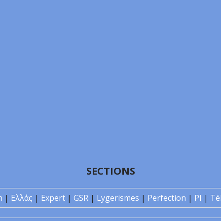
SECTIONS
n
|
Ελλάς
|
Expert
|
GSR
|
Lygerismes
|
Perfection
|
PI
|
Té