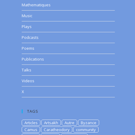
Mathematiques
Music
Plays
Podcasts
Poems
Publications
Talks
Videos
X
TAGS
Articles
Artsakh
Autre
Byzance
Camus
Caratheodory
community