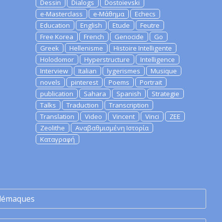
Dessin
Dialogs
Dostoievski
e-Masterclass
e-Μάθημα
Echecs
Education
English
Etude
Feutre
Free Korea
French
Genocide
Go
Greek
Hellenisme
Histoire Intelligente
Holodomor
Hyperstructure
Intelligence
Interview
Italian
lygerismes
Musique
novels
pinterest
Poems
Portrait
publication
Sahara
Spanish
Strategie
Talks
Traduction
Transcription
Translation
Video
Vincent
Vinci
ZEE
Zeolithe
Αναβαθμισμένη Ιστορία
Καταγραφή
lémaques