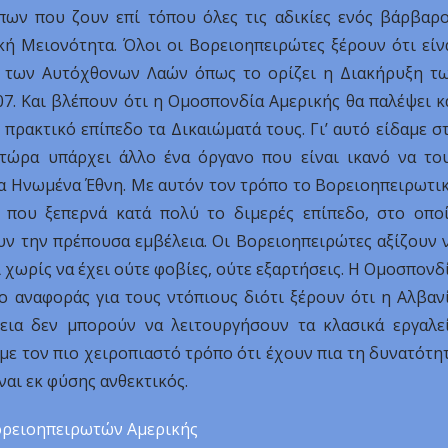
ων που ζουν επί τόπου όλες τις αδικίες ενός βάρβαρ
κή Μειονότητα. Όλοι οι Βορειοηπειρώτες ξέρουν ότι είν
ο των Αυτόχθονων Λαών όπως το ορίζει η Διακήρυξη τ
7. Και βλέπουν ότι η Ομοσπονδία Αμερικής θα παλέψει κ
 πρακτικό επίπεδο τα Δικαιώματά τους. Γι’ αυτό είδαμε σ
τώρα υπάρχει άλλο ένα όργανο που είναι ικανό να το
στα Ηνωμένα Έθνη. Με αυτόν τον τρόπο το Βορειοηπειρωτι
 που ξεπερνά κατά πολύ το διμερές επίπεδο, στο οπο
υν την πρέπουσα εμβέλεια. Οι Βορειοηπειρώτες αξίζουν 
χωρίς να έχει ούτε φοβίες, ούτε εξαρτήσεις. Η Ομοσπονδ
 αναφοράς για τους ντόπιους διότι ξέρουν ότι η Αλβαν
εια δεν μπορούν να λειτουργήσουν τα κλασικά εργαλε
με τον πιο χειροπιαστό τρόπο ότι έχουν πια τη δυνατότη
αι εκ φύσης ανθεκτικός.
ρειοηπειρωτών Αμερικής