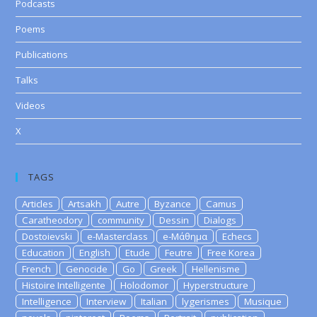
Podcasts
Poems
Publications
Talks
Videos
X
TAGS
Articles
Artsakh
Autre
Byzance
Camus
Caratheodory
community
Dessin
Dialogs
Dostoievski
e-Masterclass
e-Μάθημα
Echecs
Education
English
Etude
Feutre
Free Korea
French
Genocide
Go
Greek
Hellenisme
Histoire Intelligente
Holodomor
Hyperstructure
Intelligence
Interview
Italian
lygerismes
Musique