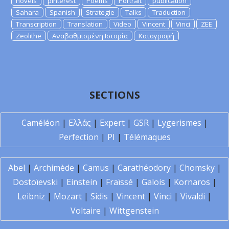
novels
pinterest
Poems
Portrait
publication
Sahara
Spanish
Strategie
Talks
Traduction
Transcription
Translation
Video
Vincent
Vinci
ZEE
Zeolithe
Αναβαθμισμένη Ιστορία
Καταγραφή
SECTIONS
Caméléon
|
Ελλάς
|
Expert
|
GSR
|
Lygerismes
|
Perfection
|
PI
|
Télémaques
Abel
|
Archimède
|
Camus
|
Carathéodory
|
Chomsky
|
Dostoïevski
|
Einstein
|
Fraïssé
|
Galois
|
Kornaros
|
Leibniz
|
Mozart
|
Sidis
|
Vincent
|
Vinci
|
Vivaldi
|
Voltaire
|
Wittgenstein