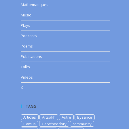
Mathematiques
Music
Plays
Podcasts
Poems
Publications
Talks
Videos
X
TAGS
Articles
Artsakh
Autre
Byzance
Camus
Caratheodory
community