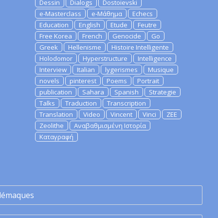
Dessin
Dialogs
Dostoievski
e-Masterclass
e-Μάθημα
Echecs
Education
English
Etude
Feutre
Free Korea
French
Genocide
Go
Greek
Hellenisme
Histoire Intelligente
Holodomor
Hyperstructure
Intelligence
Interview
Italian
lygerismes
Musique
novels
pinterest
Poems
Portrait
publication
Sahara
Spanish
Strategie
Talks
Traduction
Transcription
Translation
Video
Vincent
Vinci
ZEE
Zeolithe
Αναβαθμισμένη Ιστορία
Καταγραφή
lémaques