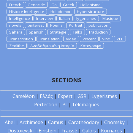
French
Genocide
Go
Greek
Hellenisme
Histoire Intelligente
Holodomor
Hyperstructure
Intelligence
Interview
Italian
lygerismes
Musique
novels
pinterest
Poems
Portrait
publication
Sahara
Spanish
Strategie
Talks
Traduction
Transcription
Translation
Video
Vincent
Vinci
ZEE
Zeolithe
Αναβαθμισμένη Ιστορία
Καταγραφή
SECTIONS
Caméléon
|
Ελλάς
|
Expert
|
GSR
|
Lygerismes
|
Perfection
|
PI
|
Télémaques
Abel
|
Archimède
|
Camus
|
Carathéodory
|
Chomsky
|
Dostoïevski
|
Einstein
|
Fraïssé
|
Galois
|
Kornaros
|