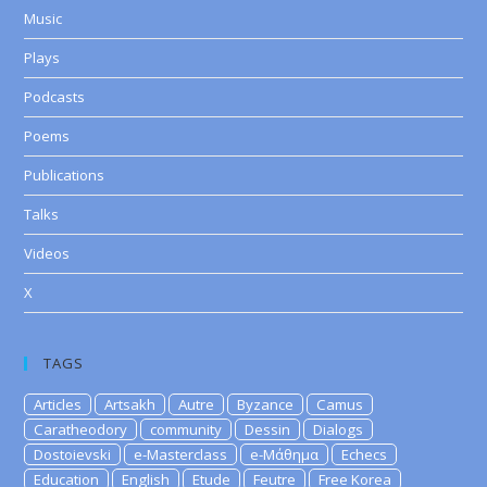
Music
Plays
Podcasts
Poems
Publications
Talks
Videos
X
TAGS
Articles
Artsakh
Autre
Byzance
Camus
Caratheodory
community
Dessin
Dialogs
Dostoievski
e-Masterclass
e-Μάθημα
Echecs
Education
English
Etude
Feutre
Free Korea