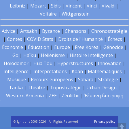
Leibniz
|
Mozart
|
Sidis
|
Vincent
|
Vinci
|
Vivaldi
|
Voltaire
|
Wittgenstein
Advice
|
Artsakh
|
Byzance
|
Chansons
|
Chronostratégie
|
Contes
|
COVID Stats
|
Droits de l'Humanité
|
Échecs
|
Économie
|
Éducation
|
Europe
|
Free Korea
|
Génocide
|
Go
|
Haïku
|
Hellénisme
|
Histoire Intelligente
|
Holodomor
|
Hua Tou
|
Hyperstructures
|
Innovation
|
Intelligence
|
Interprétations
|
Koan
|
Mathématiques
|
Musique
|
Recours européens
|
Sahara
|
Stratégie
|
Tanka
|
Théâtre
|
Topostratégie
|
Urban Design
|
Western Armenia
|
ZEE
|
Zéolithe
|
Έξυπνη διατροφή
© Ignitions 2003-2026 - All Rights Reserved
Privacy policy