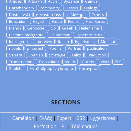
Articles
Artsakh
Autre
Byzance
Camus
Caratheodory
community
Dessin
Dialogs
Dostoievski
e-Masterclass
e-Μάθημα
Echecs
Education
English
Etude
Feutre
Free Korea
French
Genocide
Go
Greek
Hellenisme
Histoire Intelligente
Holodomor
Hyperstructure
Intelligence
Interview
Italian
lygerismes
Musique
novels
pinterest
Poems
Portrait
publication
Sahara
Spanish
Strategie
Talks
Traduction
Transcription
Translation
Video
Vincent
Vinci
ZEE
Zeolithe
Αναβαθμισμένη Ιστορία
Καταγραφή
SECTIONS
Caméléon
|
Ελλάς
|
Expert
|
GSR
|
Lygerismes
|
Perfection
|
PI
|
Télémaques