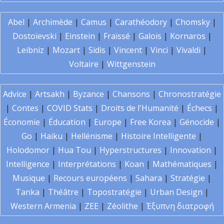
Abel
|
Archimède
|
Camus
|
Carathéodory
|
Chomsky
|
Dostoïevski
|
Einstein
|
Fraïssé
|
Galois
|
Kornaros
|
Leibniz
|
Mozart
|
Sidis
|
Vincent
|
Vinci
|
Vivaldi
|
Voltaire
|
Wittgenstein
Advice
|
Artsakh
|
Byzance
|
Chansons
|
Chronostratégie
|
Contes
|
COVID Stats
|
Droits de l'Humanité
|
Échecs
|
Économie
|
Éducation
|
Europe
|
Free Korea
|
Génocide
|
Go
|
Haïku
|
Hellénisme
|
Histoire Intelligente
|
Holodomor
|
Hua Tou
|
Hyperstructures
|
Innovation
|
Intelligence
|
Interprétations
|
Koan
|
Mathématiques
|
Musique
|
Recours européens
|
Sahara
|
Stratégie
|
Tanka
|
Théâtre
|
Topostratégie
|
Urban Design
|
Western Armenia
|
ZEE
|
Zéolithe
|
Έξυπνη διατροφή