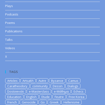
Plays
Podcasts
Poems
Publications
Talks
Videos
X
TAGS
Articles
Artsakh
Autre
Byzance
Camus
Caratheodory
community
Dessin
Dialogs
Dostoievski
e-Masterclass
e-Μάθημα
Echecs
Education
English
Etude
Feutre
Free Korea
French
Genocide
Go
Greek
Hellenisme