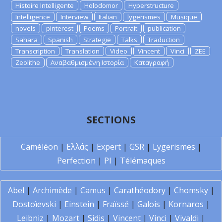
Histoire Intelligente
Holodomor
Hyperstructure
Intelligence
Interview
Italian
lygerismes
Musique
novels
pinterest
Poems
Portrait
publication
Sahara
Spanish
Strategie
Talks
Traduction
Transcription
Translation
Video
Vincent
Vinci
ZEE
Zeolithe
Αναβαθμισμένη Ιστορία
Καταγραφή
SECTIONS
Caméléon
|
Ελλάς
|
Expert
|
GSR
|
Lygerismes
|
Perfection
|
PI
|
Télémaques
Abel
|
Archimède
|
Camus
|
Carathéodory
|
Chomsky
|
Dostoïevski
|
Einstein
|
Fraïssé
|
Galois
|
Kornaros
|
Leibniz
|
Mozart
|
Sidis
|
Vincent
|
Vinci
|
Vivaldi
|