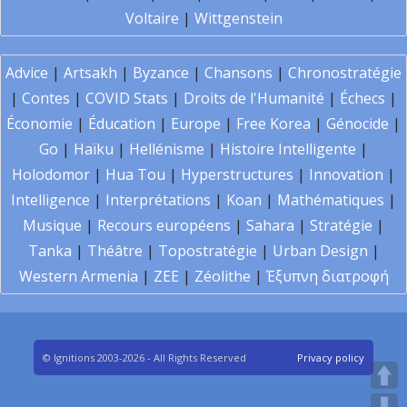
Voltaire
|
Wittgenstein
Advice
|
Artsakh
|
Byzance
|
Chansons
|
Chronostratégie
|
Contes
|
COVID Stats
|
Droits de l'Humanité
|
Échecs
|
Économie
|
Éducation
|
Europe
|
Free Korea
|
Génocide
|
Go
|
Haïku
|
Hellénisme
|
Histoire Intelligente
|
Holodomor
|
Hua Tou
|
Hyperstructures
|
Innovation
|
Intelligence
|
Interprétations
|
Koan
|
Mathématiques
|
Musique
|
Recours européens
|
Sahara
|
Stratégie
|
Tanka
|
Théâtre
|
Topostratégie
|
Urban Design
|
Western Armenia
|
ZEE
|
Zéolithe
|
Έξυπνη διατροφή
© Ignitions 2003-2026 - All Rights Reserved
Privacy policy