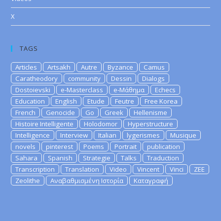
X
TAGS
Articles
Artsakh
Autre
Byzance
Camus
Caratheodory
community
Dessin
Dialogs
Dostoievski
e-Masterclass
e-Μάθημα
Echecs
Education
English
Etude
Feutre
Free Korea
French
Genocide
Go
Greek
Hellenisme
Histoire Intelligente
Holodomor
Hyperstructure
Intelligence
Interview
Italian
lygerismes
Musique
novels
pinterest
Poems
Portrait
publication
Sahara
Spanish
Strategie
Talks
Traduction
Transcription
Translation
Video
Vincent
Vinci
ZEE
Zeolithe
Αναβαθμισμένη Ιστορία
Καταγραφή