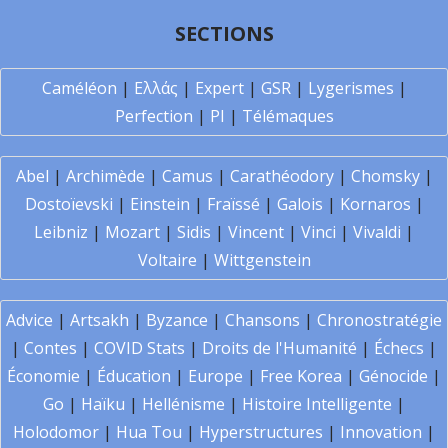
SECTIONS
Caméléon
|
Ελλάς
|
Expert
|
GSR
|
Lygerismes
|
Perfection
|
PI
|
Télémaques
Abel
|
Archimède
|
Camus
|
Carathéodory
|
Chomsky
|
Dostoïevski
|
Einstein
|
Fraïssé
|
Galois
|
Kornaros
|
Leibniz
|
Mozart
|
Sidis
|
Vincent
|
Vinci
|
Vivaldi
|
Voltaire
|
Wittgenstein
Advice
|
Artsakh
|
Byzance
|
Chansons
|
Chronostratégie
|
Contes
|
COVID Stats
|
Droits de l'Humanité
|
Échecs
|
Économie
|
Éducation
|
Europe
|
Free Korea
|
Génocide
|
Go
|
Haïku
|
Hellénisme
|
Histoire Intelligente
|
Holodomor
|
Hua Tou
|
Hyperstructures
|
Innovation
|