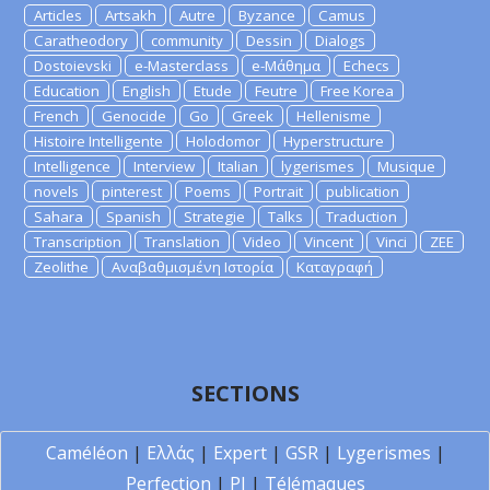
Articles
Artsakh
Autre
Byzance
Camus
Caratheodory
community
Dessin
Dialogs
Dostoievski
e-Masterclass
e-Μάθημα
Echecs
Education
English
Etude
Feutre
Free Korea
French
Genocide
Go
Greek
Hellenisme
Histoire Intelligente
Holodomor
Hyperstructure
Intelligence
Interview
Italian
lygerismes
Musique
novels
pinterest
Poems
Portrait
publication
Sahara
Spanish
Strategie
Talks
Traduction
Transcription
Translation
Video
Vincent
Vinci
ZEE
Zeolithe
Αναβαθμισμένη Ιστορία
Καταγραφή
SECTIONS
Caméléon
|
Ελλάς
|
Expert
|
GSR
|
Lygerismes
|
Perfection
|
PI
|
Télémaques