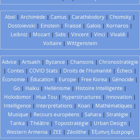
Abel
|
Archimède
|
Camus
|
Carathéodory
|
Chomsky
|
Dostoïevski
|
Einstein
|
Fraïssé
|
Galois
|
Kornaros
|
Leibniz
|
Mozart
|
Sidis
|
Vincent
|
Vinci
|
Vivaldi
|
Voltaire
|
Wittgenstein
Advice
|
Artsakh
|
Byzance
|
Chansons
|
Chronostratégie
|
Contes
|
COVID Stats
|
Droits de l'Humanité
|
Échecs
|
Économie
|
Éducation
|
Europe
|
Free Korea
|
Génocide
|
Go
|
Haïku
|
Hellénisme
|
Histoire Intelligente
|
Holodomor
|
Hua Tou
|
Hyperstructures
|
Innovation
|
Intelligence
|
Interprétations
|
Koan
|
Mathématiques
|
Musique
|
Recours européens
|
Sahara
|
Stratégie
|
Tanka
|
Théâtre
|
Topostratégie
|
Urban Design
|
Western Armenia
|
ZEE
|
Zéolithe
|
Έξυπνη διατροφή