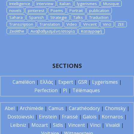
Intelligence
Interview
Italian
lygerismes
Musique
novels
pinterest
Poems
Portrait
publication
Sahara
Spanish
Strategie
Talks
Traduction
Transcription
Translation
Video
Vincent
Vinci
ZEE
Zeolithe
Αναβαθμισμένη Ιστορία
Καταγραφή
SECTIONS
Caméléon
|
Ελλάς
|
Expert
|
GSR
|
Lygerismes
|
Perfection
|
PI
|
Télémaques
Abel
|
Archimède
|
Camus
|
Carathéodory
|
Chomsky
|
Dostoïevski
|
Einstein
|
Fraïssé
|
Galois
|
Kornaros
|
Leibniz
|
Mozart
|
Sidis
|
Vincent
|
Vinci
|
Vivaldi
|
Voltaire
|
Wittgenstein