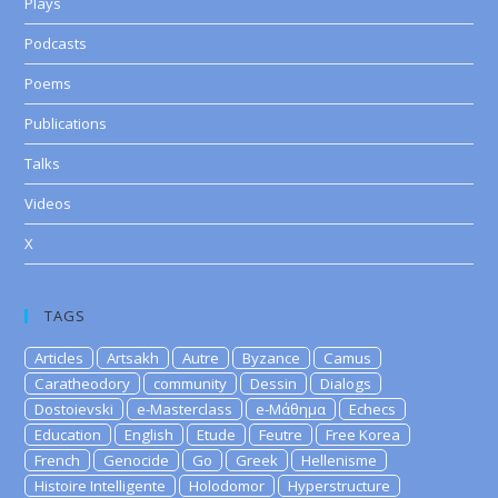
Plays
Podcasts
Poems
Publications
Talks
Videos
X
TAGS
Articles
Artsakh
Autre
Byzance
Camus
Caratheodory
community
Dessin
Dialogs
Dostoievski
e-Masterclass
e-Μάθημα
Echecs
Education
English
Etude
Feutre
Free Korea
French
Genocide
Go
Greek
Hellenisme
Histoire Intelligente
Holodomor
Hyperstructure