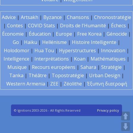
Advice
|
Artsakh
|
Byzance
|
Chansons
|
Chronostratégie
|
Contes
|
COVID Stats
|
Droits de l'Humanité
|
Échecs
|
Économie
|
Éducation
|
Europe
|
Free Korea
|
Génocide
|
Go
|
Haïku
|
Hellénisme
|
Histoire Intelligente
|
Holodomor
|
Hua Tou
|
Hyperstructures
|
Innovation
|
Intelligence
|
Interprétations
|
Koan
|
Mathématiques
|
Musique
|
Recours européens
|
Sahara
|
Stratégie
|
Tanka
|
Théâtre
|
Topostratégie
|
Urban Design
|
Western Armenia
|
ZEE
|
Zéolithe
|
Έξυπνη διατροφή
© Ignitions 2003-2026 - All Rights Reserved
Privacy policy