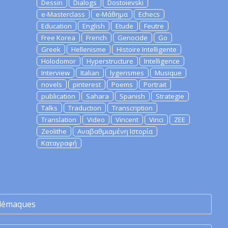
Dessin
Dialogs
Dostoievski
e-Masterclass
e-Μάθημα
Echecs
Education
English
Etude
Feutre
Free Korea
French
Genocide
Go
Greek
Hellenisme
Histoire Intelligente
Holodomor
Hyperstructure
Intelligence
Interview
Italian
lygerismes
Musique
novels
pinterest
Poems
Portrait
publication
Sahara
Spanish
Strategie
Talks
Traduction
Transcription
Translation
Video
Vincent
Vinci
ZEE
Zeolithe
Αναβαθμισμένη Ιστορία
Καταγραφή
lémaques