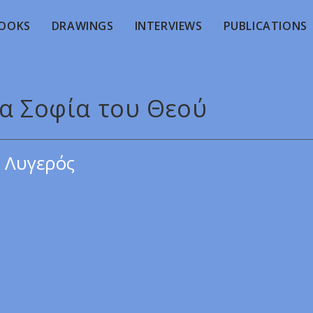
OOKS
DRAWINGS
INTERVIEWS
PUBLICATIONS
ία Σοφία του Θεού
 Λυγερός