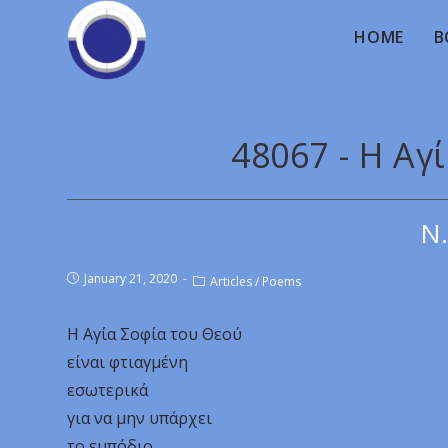
HOME
B
48067 - Η Αγ
Ν.
January 21, 2020
Articles
/
Poems
Η Αγία Σοφία του Θεού
είναι φτιαγμένη
εσωτερικά
για να μην υπάρχει
το εμπόδιο