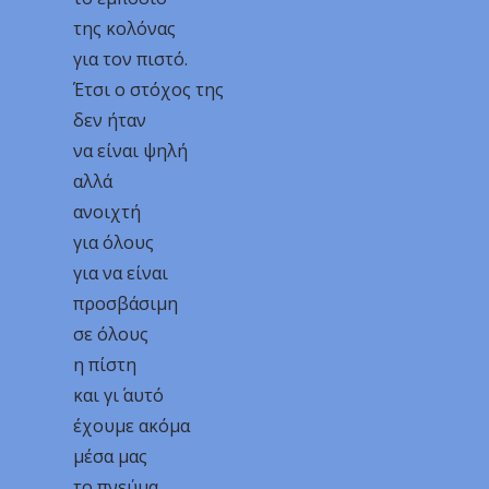
της κολόνας
για τον πιστό.
Έτσι ο στόχος της
δεν ήταν
να είναι ψηλή
αλλά
ανοιχτή
για όλους
για να είναι
προσβάσιμη
σε όλους
η πίστη
και γι΄ αυτό
έχουμε ακόμα
μέσα μας
το πνεύμα