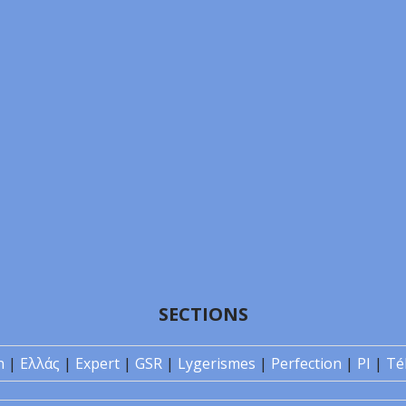
SECTIONS
n
|
Ελλάς
|
Expert
|
GSR
|
Lygerismes
|
Perfection
|
PI
|
Té