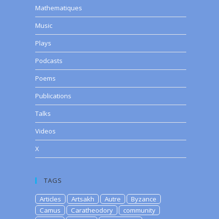
Mathematiques
Music
Plays
Podcasts
Poems
Publications
Talks
Videos
X
TAGS
Articles
Artsakh
Autre
Byzance
Camus
Caratheodory
community