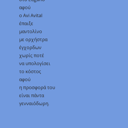
αφού
ο Avi Avital
έπαιξε
μαντολίνο
με ορχήστρα
έγχορδων
χωρίς ποτέ
να υπολογίσει
το κόστος
αφού
η προσφορά του
είναι πάντα
γενναιόδωρη.