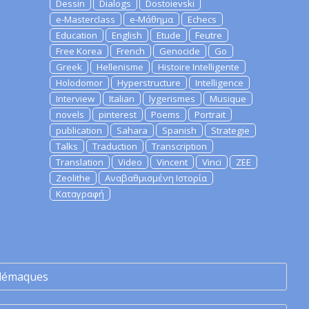
Dessin
Dialogs
Dostoievski
e-Masterclass
e-Μάθημα
Echecs
Education
English
Etude
Feutre
Free Korea
French
Genocide
Go
Greek
Hellenisme
Histoire Intelligente
Holodomor
Hyperstructure
Intelligence
Interview
Italian
lygerismes
Musique
novels
pinterest
Poems
Portrait
publication
Sahara
Spanish
Strategie
Talks
Traduction
Transcription
Translation
Video
Vincent
Vinci
ZEE
Zeolithe
Αναβαθμισμένη Ιστορία
Καταγραφή
lémaques