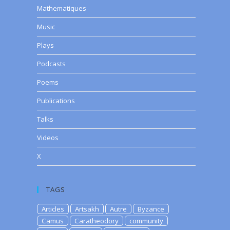
Mathematiques
Music
Plays
Podcasts
Poems
Publications
Talks
Videos
X
TAGS
Articles
Artsakh
Autre
Byzance
Camus
Caratheodory
community