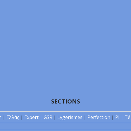
SECTIONS
n
|
Ελλάς
|
Expert
|
GSR
|
Lygerismes
|
Perfection
|
PI
|
Té