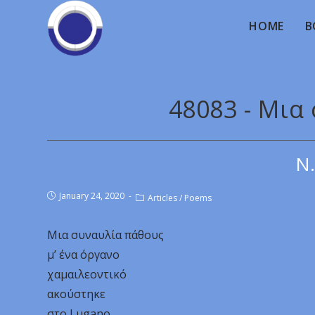
HOME
B
48083 - Μια
Ν.
January 24, 2020
Articles
/
Poems
Μια συναυλία πάθους
μ’ ένα όργανο
χαμαιλεοντικό
ακούστηκε
στο Lugano